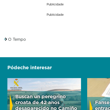
Publicidade
Publicidade
O Tempo
Pódeche interesar
Buscan un peregrino
croata de 42 anos
Fanse
desaparecido no Camiño
entra