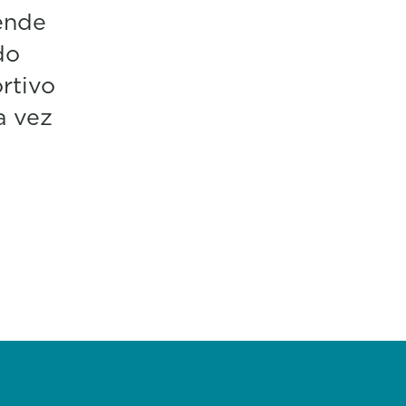
ende
do
rtivo
a vez