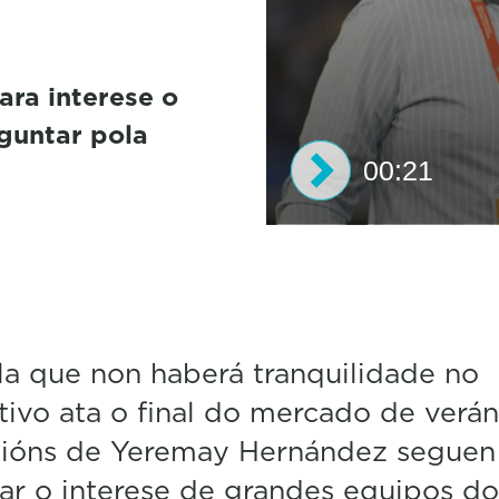
ra interese o
guntar pola
00:21
0
s
e
c
o
n
d
a que non haberá tranquilidade no
s
ivo ata o final do mercado de verán
o
f
cións de Yeremay Hernández seguen
2
1
ar o interese de grandes equipos do
s