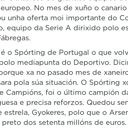
e
 europeo. No mes de xuño o canario
c
o
ou unha oferta moi importante do 
n
d
no, equipo da Serie A dirixido polo e
s
Fábregas.
V
o
l
é o Spórting de Portugal o que vol
u
m
 polo mediapunta do Deportivo. Dic
e
5
porque xa no pasado mes de xaneir
0
%
sara pola súa situación. O Spórting 
e Campións, foi o último campión da
uesa e precisa reforzos. Quedou sen
 estrela, Gyokeres, polo que o Arse
preto dos setenta millóns de euros