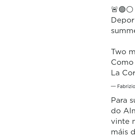
🚨🟢⚪️
Depor 
summe
Two mo
Como i
La Co
— Fabrizi
Para s
do Alm
vinte 
máis d