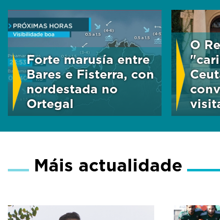
O Re
Forte marusía entre
"car
Bares e Fisterra, con
Ceut
nordestada no
conv
Ortegal
visi
Máis actualidade