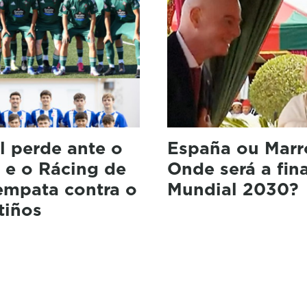
l perde ante o
España ou Marr
 e o Rácing de
Onde será a fin
empata contra o
Mundial 2030?
tiños