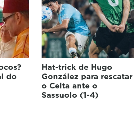
ocos?
Hat-trick de Hugo
al do
González para rescatar
o Celta ante o
Sassuolo (1-4)