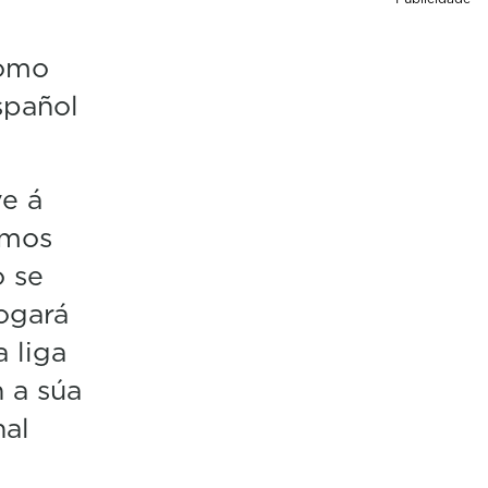
Como
spañol
ve á
imos
o se
xogará
 liga
 a súa
nal
.