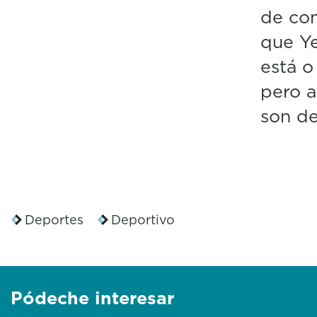
de co
que Ye
está 
pero a
son d
Deportes
Deportivo
Pódeche interesar