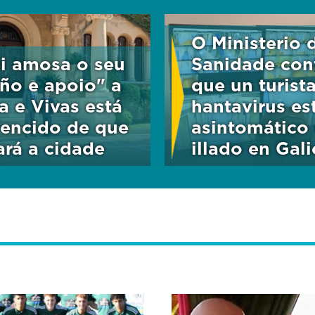
O Ministerio 
i amosa o seu
Sanidade con
iño e apoio" a
que un turist
a e Vivas está
hantavirus es
encido de que
asintomático 
tará a cidade
illado en Gali