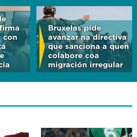
de
firma
Bruxelas pide
a con
avanzar na directiva
tá
que sanciona a quen
e
colabore coa
cia
migración irregular