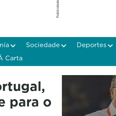
Publicidade
mía
Sociedade
Deportes
Á Carta
rtugal,
e para o