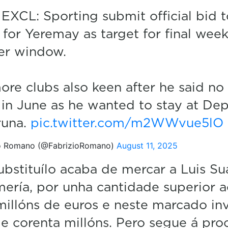
 EXCL: Sporting submit official bid t
for Yeremay as target for final week
r window.
re clubs also keen after he said no
n June as he wanted to stay at Dep
runa.
pic.twitter.com/m2WWvue5lO
o Romano (@FabrizioRomano)
August 11, 2025
ubstituílo acaba de mercar a Luis Su
ería, por unha cantidade superior a
millóns de euros e neste marcado inv
e corenta millóns. Pero segue á pro