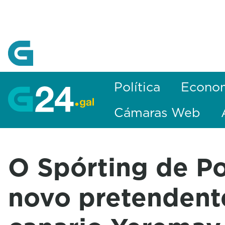
Skip to Main Content
Política
Econo
Cámaras Web
O Spórting de Po
novo pretendent