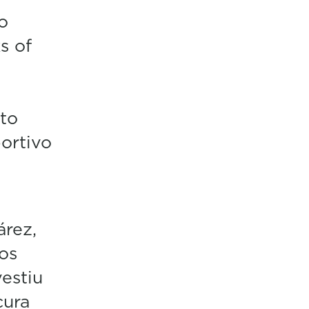
o
s of
 to
ortivo
árez,
os
estiu
cura