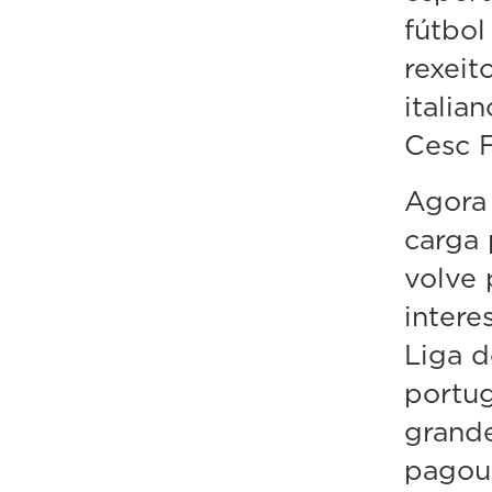
fútbol
rexeit
italia
Cesc 
Agora 
carga
volve 
intere
Liga d
portug
grande
pagou 