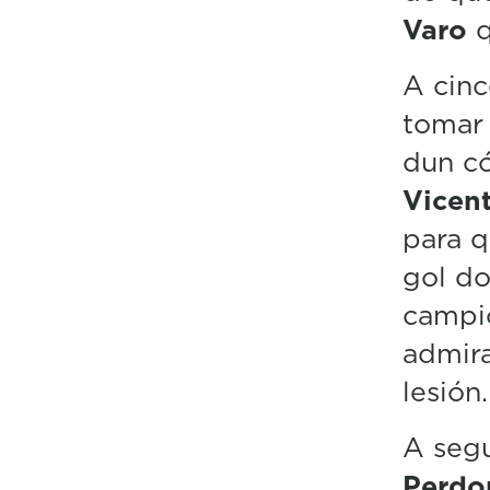
Varo
q
A cinc
tomar 
dun có
Vicen
para q
gol do
campi
admir
lesión.
A seg
Perd