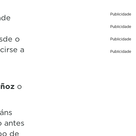
Publicidade
nde
Publicidade
esde o
Publicidade
cirse a
Publicidade
uñoz
o
láns
o antes
bo de