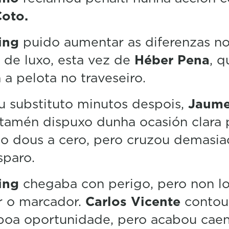
Coto.
ing
puido aumentar as diferenzas no
 de luxo, esta vez de
Héber Pena
, q
a a pelota no traveseiro.
u substituto minutos despois,
Jaum
 tamén dispuxo dunha ocasión clara 
o dous a cero, pero cruzou demasia
sparo.
ing
chegaba con perigo, pero non l
r o marcador.
Carlos Vicente
contou
 boa oportunidade, pero acabou cae