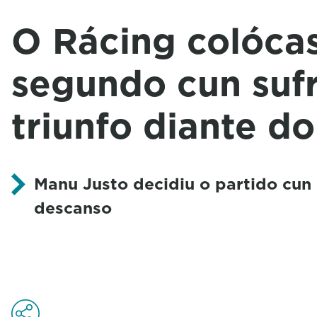
O Rácing colóca
segundo cun suf
triunfo diante d
Manu Justo decidiu o partido cun
descanso