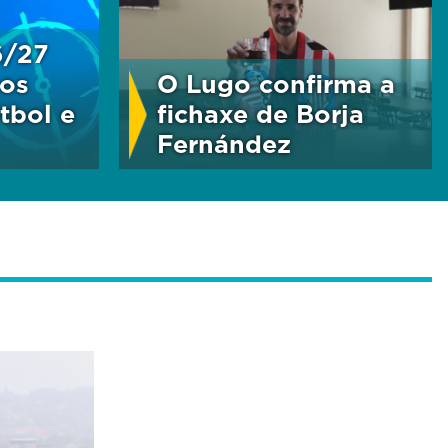
6/27
pos
O Lugo confirma a
tbol e
fichaxe de Borja
Fernández