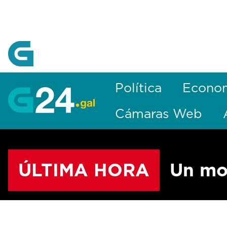
Skip to Main Content
Política
Econo
Cámaras Web
ÚLTIMA HORA
Un mo