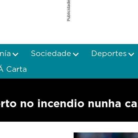
Publicidade
mía
Sociedade
Deportes
Á Carta
rto no incendio nunha ca