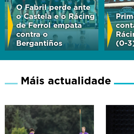
o
O Fabril perde ante
l
o Castela e o Rácing
Prim
u
m
de Ferrol empata
cont
e
contra o
Ráci
9
0
Bergantiños
(0-3
%
Máis actualidade