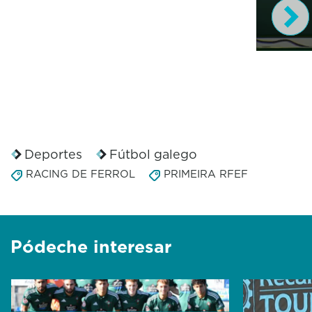
0
s
e
c
o
n
d
s
Deportes
Fútbol galego
o
RACING DE FERROL
PRIMEIRA RFEF
f
2
1
s
e
Pódeche interesar
c
o
n
d
s
V