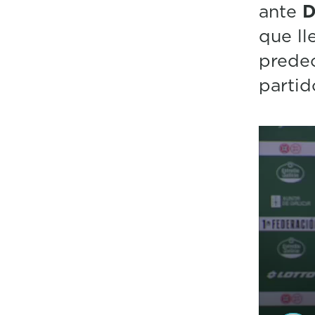
ante
D
que ll
predec
partid