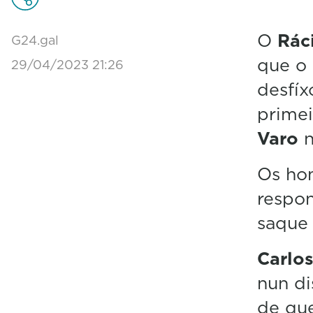
O
Rác
G24.gal
que o 
29/04/2023 21:26
desfíx
prime
Varo
n
Os ho
respo
saque 
Carlos
nun di
de qu