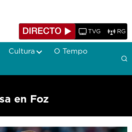
TVG
RG
Cultura
O Tempo
sa en Foz