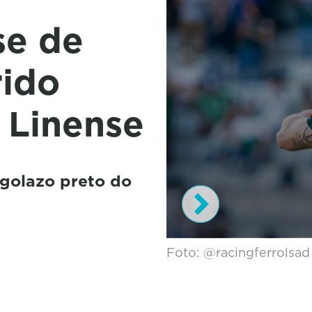
se de
rido
o Linense
 golazo preto do
0
Foto: @racingferrolsad
s
e
c
o
n