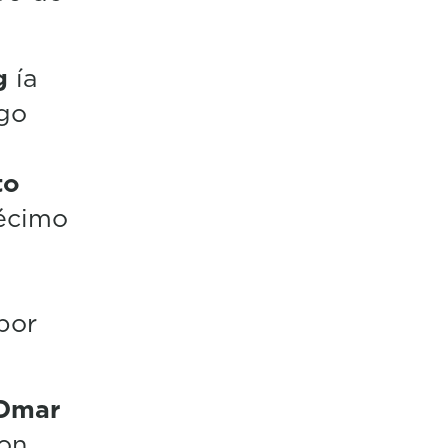
g
ía
ogo
to
écimo
por
Omar
con