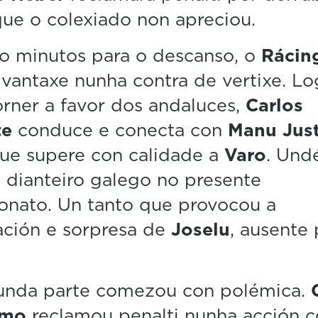
l
ue o colexiado non apreciou.
u
m
e
o minutos para o descanso, o
Rácin
5
0
vantaxe nunha contra de vertixe. L
%
rner a favor dos andaluces,
Carlos
te
conduce e conecta con
Manu Jus
ue supere con calidade a
Varo
. Und
 dianteiro galego no presente
onato. Un tanto que provocou a
ación e sorpresa de
Joselu
, ausente 
unda parte comezou con polémica.
omo
reclamou penalti nunha acción 