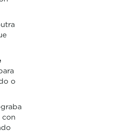
utra
ue
e
para
do o
ograba
 con
ndo