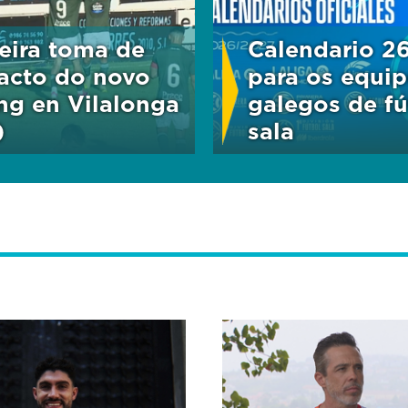
eira toma de
Calendario 2
acto do novo
para os equi
ng en Vilalonga
galegos de fú
)
sala