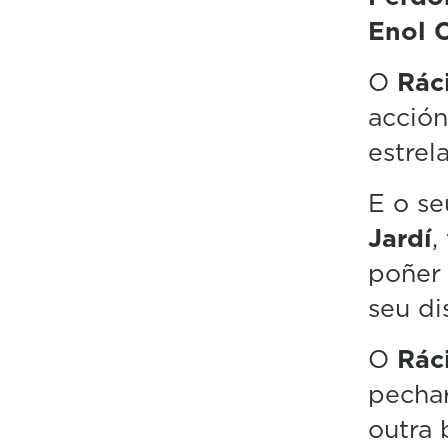
Enol 
O
Rác
acción
estrel
E o se
Jardí
,
poñer 
seu di
O
Rác
pecha
outra