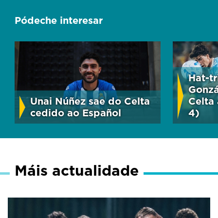
Pódeche interesar
Hat-t
Gonzá
Unai Núñez sae do Celta
Celta 
cedido ao Español
4)
Máis actualidade