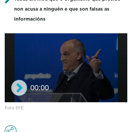
non acusa a ninguén e que son falsas as
informacións
00:00
0
Foto EFE
s
e
c
o