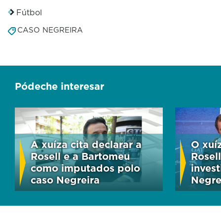
Fútbol
CASO NEGREIRA
Pódeche interesar
A xuíza cita declarar a
O xuíz
Rosell e a Bartomeu
Rosel
como imputados polo
inves
caso Negreira
Negre