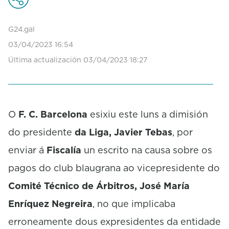
n
d
s
G24.gal
o
f
03/04/2023 16:54
0
Última actualización 03/04/2023 18:27
s
e
c
o
n
d
O
F. C. Barcelona
esixiu este luns a dimisión
s
do presidente
da Liga, Javier Tebas
, por
enviar á
Fiscalía
un escrito na causa sobre os
pagos do club blaugrana ao vicepresidente do
Comité Técnico de Árbitros, José María
Enríquez Negreira
, no que implicaba
erroneamente dous expresidentes da entidade