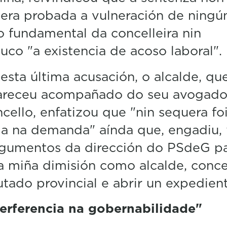
era probada a vulneración de ningú
o fundamental da concelleira nin
co "a existencia de acoso laboral".
esta última acusación, o alcalde, qu
receu acompañado do seu avogado
cello, enfatizou que "nin sequera fo
da na demanda" aínda que, engadiu, 
rgumentos da dirección do PSdeG p
a miña dimisión como alcalde, conce
tado provincial e abrir un expedient
terferencia na gobernabilidade"