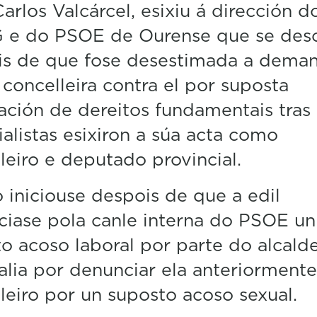
arlos Valcárcel, esixiu á dirección d
2
s
 e do PSOE de Ourense que se des
e
c
is de que fose desestimada a dema
o
concelleira contra el por suposta
n
d
ación de dereitos fundamentais tras
s
V
ialistas esixiron a súa acta como
o
l
leiro e deputado provincial.
u
m
e
 iniciouse despois de que a edil
5
iase pola canle interna do PSOE un
0
%
o acoso laboral por parte do alcald
alia por denunciar ela anteriormente
leiro por un suposto acoso sexual.