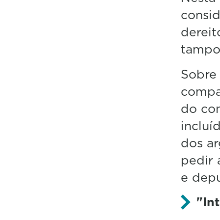
consid
dereit
tampou
Sobre 
compa
do con
incluí
dos a
pedir 
e depu
"In