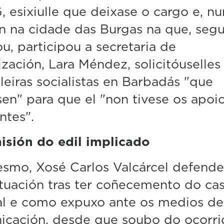
 esixiulle que deixase o cargo e, n
n na cidade das Burgas na que, seg
ou, participou a secretaria de
zación, Lara Méndez, solicitóuselles
leiras socialistas en Barbadás "que
sen" para que el "non tivese os apoi
ntes".
isión do edil implicado
smo, Xosé Carlos Valcárcel defende
tuación tras ter coñecemento do cas
al e como expuxo ante os medios de
icación, desde que soubo do ocorri