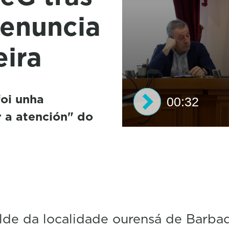
denuncia
eira
foi unha
00:32
r a atención" do
0
s
e
c
o
n
d
s
o
lde da localidade ourensá de Barbad
f
3