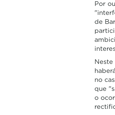
Por ou
"inter
de Bar
partic
ambici
intere
Neste 
haberá
no cas
que "s
o ocor
rectif