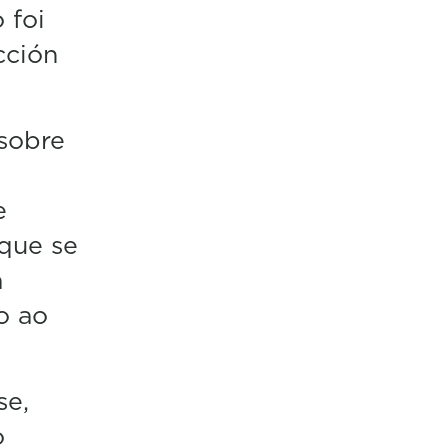
 foi
cción
 sobre
e
 que se
a
o ao
se,
o