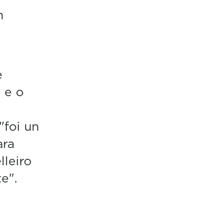
n
e
 e o
i
"foi un
ara
lleiro
e".