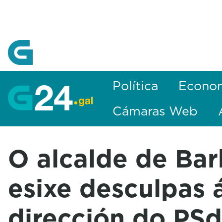
Skip to Main Content
Política
Econo
Cámaras Web
O alcalde de Ba
esixe desculpas 
dirección do PSd