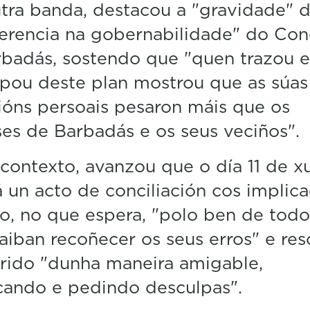
tra banda, destacou a "gravidade" 
ferencia na gobernabilidade" do Con
badás, sostendo que "quen trazou e
ipou deste plan mostrou que as súas
óns persoais pesaron máis que os
ses de Barbadás e os seus veciños".
contexto, avanzou que o día 11 de x
 un acto de conciliación cos implic
o, no que espera, "polo ben de todo
aiban recoñecer os seus erros" e res
rido "dunha maneira amigable,
icando e pedindo desculpas".