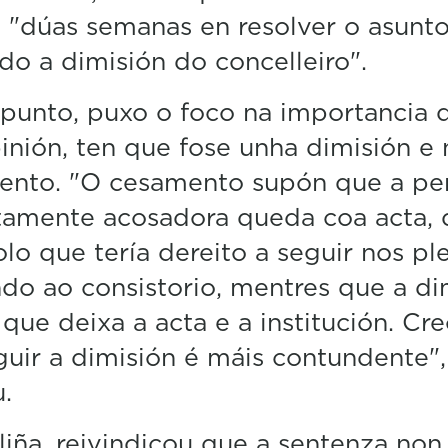
 "dúas semanas en resolver o asunto
do a dimisión do concelleiro".
punto, puxo o foco na importancia 
inión, ten que fose unha dimisión e
ento. "O cesamento supón que a pe
tamente acosadora queda coa acta, 
olo que tería dereito a seguir nos pl
do ao consistorio, mentres que a di
que deixa a acta e a institución. Cr
uir a dimisión é máis contundente",
u.
liña, reivindicou que a sentenza non