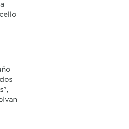
da
cello
uño
ados
s",
olvan