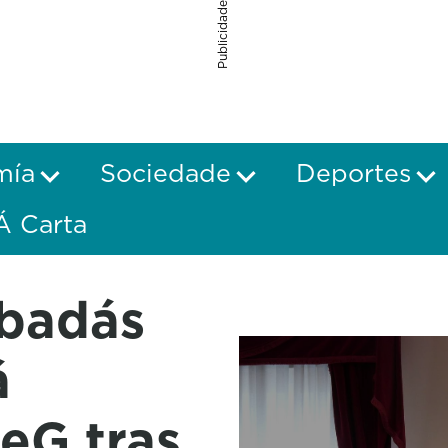
Publicidade
mía
Sociedade
Deportes
Á Carta
rbadás
á
eG tras