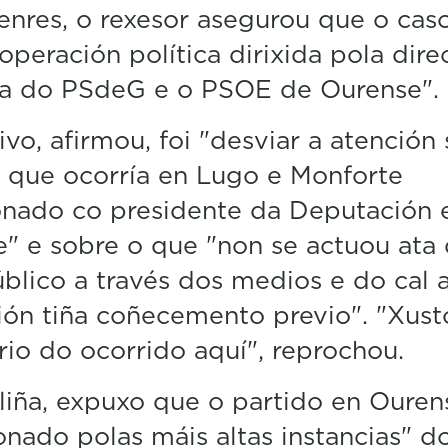
enres, o rexesor asegurou que o caso
operación política dirixida pola dire
ca do PSdeG e o PSOE de Ourense".
vo, afirmou, foi "desviar a atención
 que ocorría en Lugo e Monforte
onado co presidente da Deputación 
e" e sobre o que "non se actuou ata
úblico a través dos medios e do cal 
ión tiña coñecemento previo". "Xust
rio do ocorrido aquí", reprochou.
liña, expuxo que o partido en Ouren
onado polas máis altas instancias" d