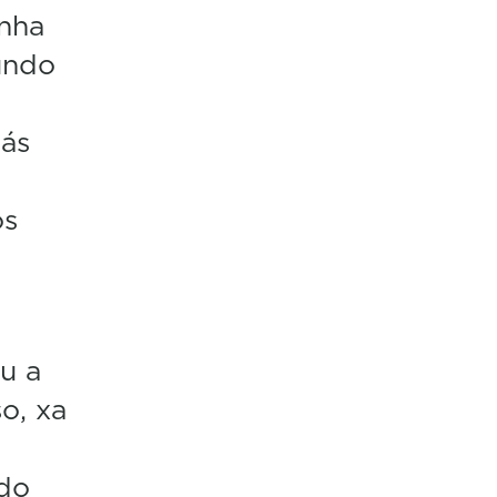
unha
undo
 ás
os
u a
o, xa
do