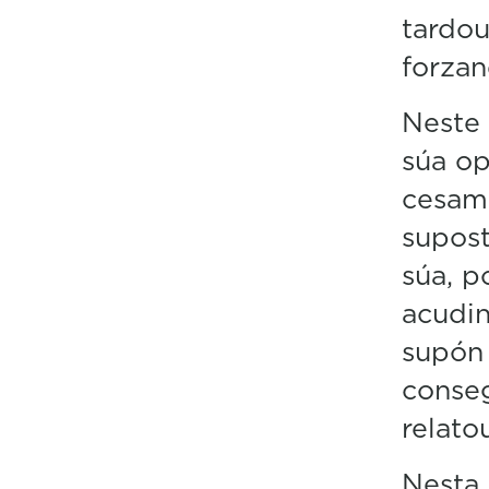
tardou
forzan
Neste 
súa op
cesam
supos
súa, p
acudin
supón 
conseg
relato
Nesta 