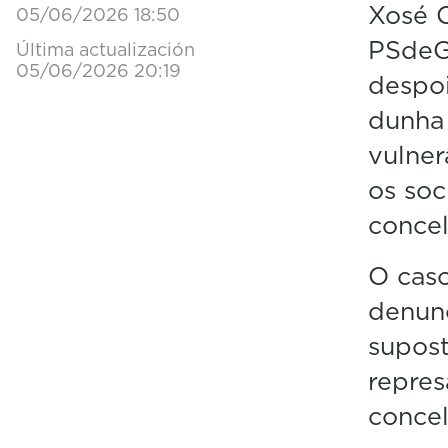
Xosé C
05/06/2026 18:50
PSdeG
Última actualización
05/06/2026 20:19
despo
dunha 
vulner
os soc
concel
O caso
denunc
supost
repres
concel