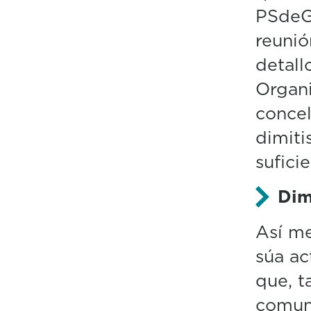
PSdeG,
reunió
detall
Organi
concel
dimiti
suficie
Dim
Así me
súa ac
que, t
comun