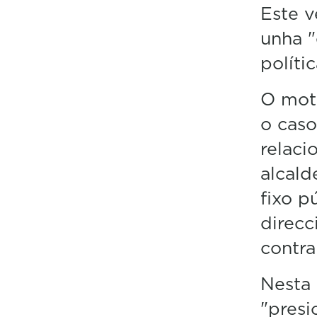
Este v
unha "
políti
O moti
o caso
relaci
alcald
fixo p
direcc
contra
Nesta 
"presi