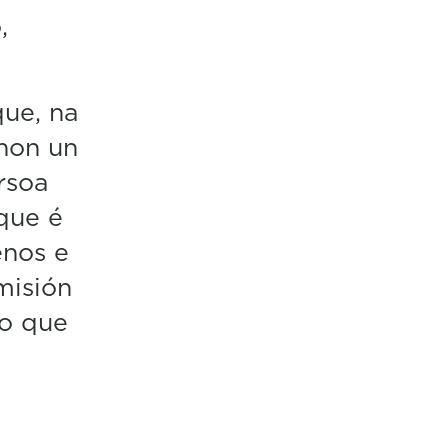
,
que, na
 non un
rsoa
que é
enos e
misión
eo que