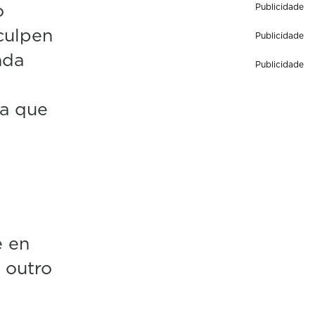
o
Publicidade
culpen
Publicidade
nda
Publicidade
 a que
e en
 outro