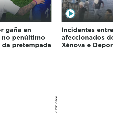
r gaña en
Incidentes entr
 no penúltimo
afeccionados d
o da pretempada
Xénova e Depor
Publicidade