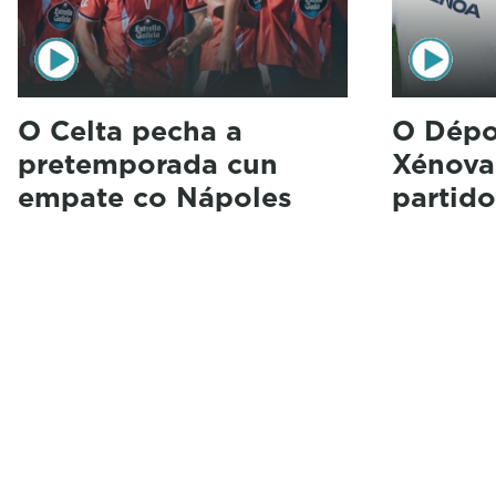
O Celta pecha a
O Dépo
pretemporada cun
Xénova
empate co Nápoles
partid