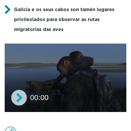
Galicia e os seus cabos son tamén lugares
privilexiados para observar as rutas
migratorias das aves
00:00
0
s
e