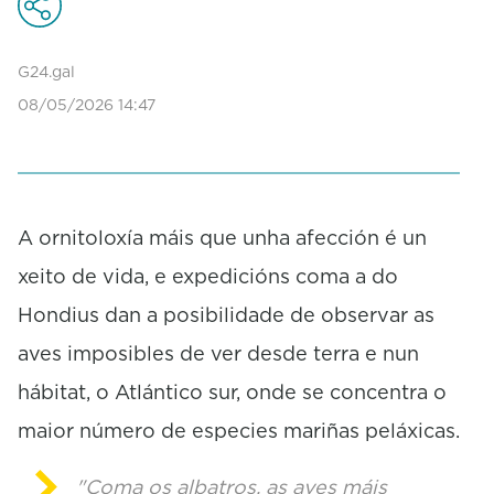
c
o
n
d
G24.gal
s
08/05/2026 14:47
o
f
0
s
e
c
o
A ornitoloxía máis que unha afección é un
n
xeito de vida, e expedicións coma a do
d
s
Hondius dan a posibilidade de observar as
aves imposibles de ver desde terra e nun
hábitat, o Atlántico sur, onde se concentra o
maior número de especies mariñas peláxicas.
"Coma os albatros, as aves máis