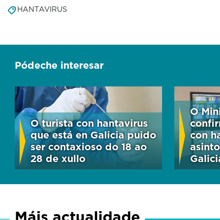
HANTAVIRUS
Pódeche interesar
O Min
O turista con hantavirus
confir
que está en Galicia puido
con h
ser contaxioso do 18 ao
asinto
28 de xullo
Galici
Máis actualidade