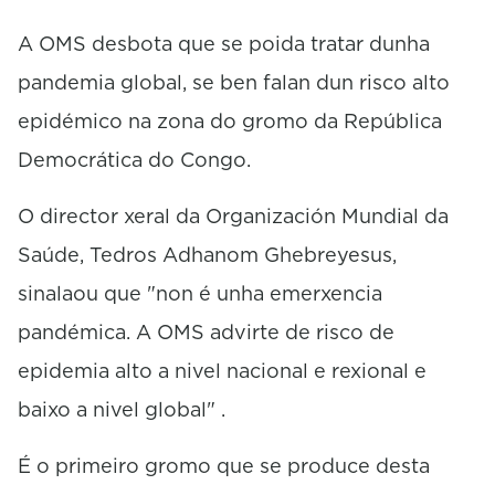
n
u
A OMS desbota que se poida tratar dunha
t
pandemia global, se ben falan dun risco alto
e
,
epidémico na zona do gromo da República
3
4
Democrática do Congo.
s
e
c
O director xeral da Organización Mundial da
o
n
Saúde, Tedros Adhanom Ghebreyesus,
d
s
sinalaou que "non é unha emerxencia
pandémica. A OMS advirte de risco de
epidemia alto a nivel nacional e rexional e
baixo a nivel global" .
É o primeiro gromo que se produce desta