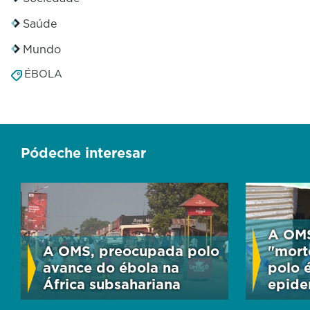
Saúde
Mundo
ÉBOLA
Pódeche interesar
A OMS
A OMS, preocupada polo
"mort
avance do ébola na
polo 
África subsahariana
epide