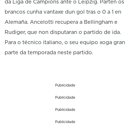
da Liga de Campións ante o Leipzig. Parten os
s
e
brancos cunha vantaxe dun gol tras o 0 a 1 en
c
Alemaña. Ancelotti recupera a Bellingham e
o
n
Rudiger, que non disputaran o partido de ida.
d
s
Para o técnico italiano, o seu equipo xoga gran
parte da temporada neste partido.
Publicidade
Publicidade
Publicidade
Publicidade