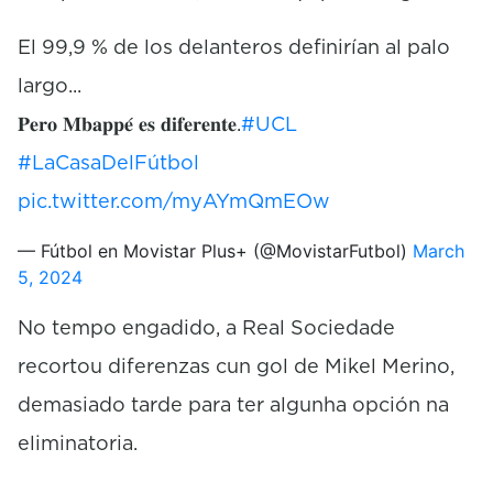
El 99,9 % de los delanteros definirían al palo
largo...
𝐏𝐞𝐫𝐨 𝐌𝐛𝐚𝐩𝐩𝐞́ 𝐞𝐬 𝐝𝐢𝐟𝐞𝐫𝐞𝐧𝐭𝐞.
#UCL
#LaCasaDelFútbol
pic.twitter.com/myAYmQmEOw
— Fútbol en Movistar Plus+ (@MovistarFutbol)
March
5, 2024
No tempo engadido, a Real Sociedade
recortou diferenzas cun gol de Mikel Merino,
demasiado tarde para ter algunha opción na
eliminatoria.