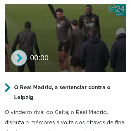
00:00
0
s
e
O Real Madrid, a sentenciar contra o
c
Leipzig
o
n
d
O vindeiro rival do Celta, o Real Madrid,
s
o
disputa o mércores a volta dos oitavos de final
f
0