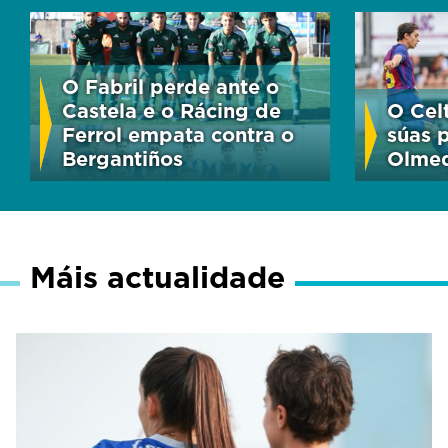
O Fabril perde ante o
Castela e o Rácing de
O Cel
Ferrol empata contra o
súas p
Bergantiños
Olmed
Máis actualidade