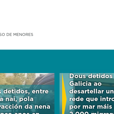
SO DE MENORES
Dous detidos
Galicia ao
 detidos, entre
desartellar u
a nai, pola
rede que intr
racción da nena
por mar máis
inco anos en
2.000 migran