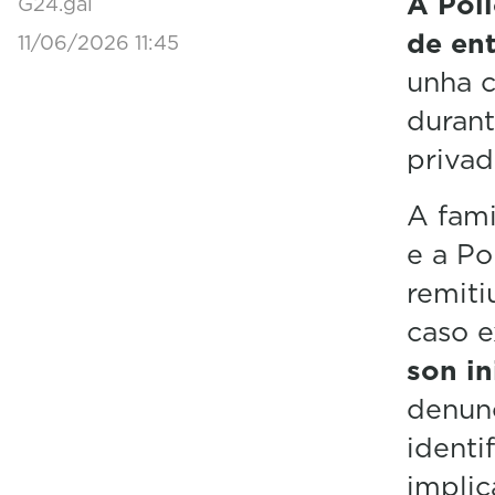
A Poli
G24.gal
de ent
11/06/2026 11:45
unha c
durant
privad
A fami
e a Po
remiti
caso e
son i
denunc
identi
implic