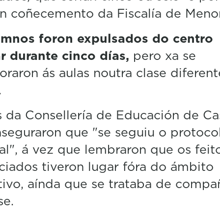
n coñecemento da Fiscalía de Menor
umnos foron expulsados do centro
r durante cinco días,
pero xa se
oraron ás aulas noutra clase diferent
.
 da Consellería de Educación de Ca
seguraron que "se seguiu o protoco
al", á vez que lembraron que os feit
iados tiveron lugar fóra do ámbito
ivo, aínda que se trataba de compa
se.