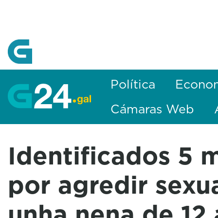
Skip to Main Content
Política
Econo
Cámaras Web
Identificados 5 
por agredir sex
unha nena de 12 