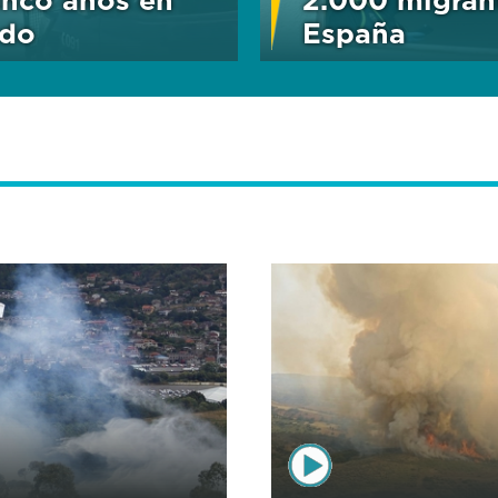
edo
España