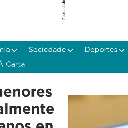
Publicidade
mía
Sociedade
Deportes
Á Carta
menores
ualmente
anos en