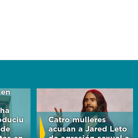
 en
nha
oduciu
Catro mulleres
 de
acusan a Jared Leto
tes en
de agresión sexual a