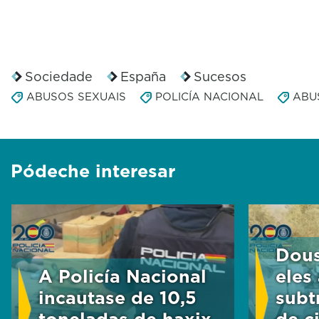
Sociedade
España
Sucesos
ABUSOS SEXUAIS
POLICÍA NACIONAL
ABU
Pódeche interesar
Dous
A Policía Nacional
eles 
incautase de 10,5
subt
toneladas de haxix
de c