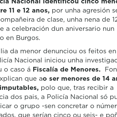
cía Nacional identificou cinco men
re 11 e 12 anos,
por unha agresión s
ompañeira de clase, unha nena de 12
e a celebración dun aniversario nun 
o en Burgos.
lia da menor denunciou os feitos e
licía Nacional iniciou unha investiga
u o caso á
Fiscalía de Menores.
Fon
xplican que a
o ser menores de 14 
nimputables,
polo que, tras recibir a
ia dos pais, a Policía Nacional só p
ficar o grupo -sen concretar o núme
ados, que serían cinco ou seis- e po