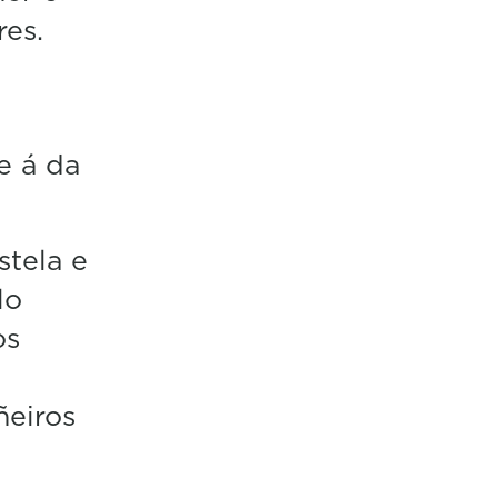
es.
e á da
stela e
lo
os
ñeiros