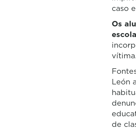
caso e
Os al
escola
incorp
vítima
Fontes
León a
habitu
denunc
educat
de cla