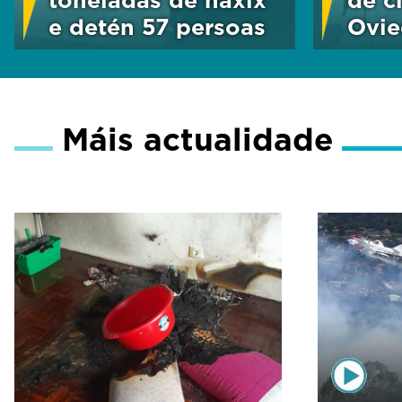
e detén 57 persoas
Ovi
Máis actualidade