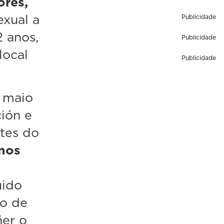
ores,
exual a
Publicidade
 anos,
Publicidade
local
Publicidade
n maio
ción e
tes do
anos
uido
ro de
ñer o