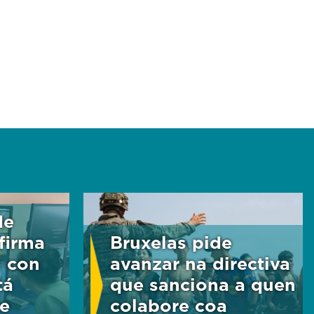
de
firma
Bruxelas pide
a con
avanzar na directiva
tá
que sanciona a quen
e
colabore coa