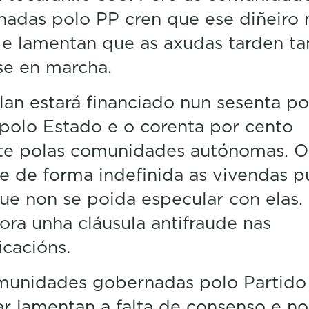
n
adas polo PP cren que ese diñeiro 
u
t
e lamentan que as axudas tarden ta
e
,
se en marcha.
1
7
lan estará financiado nun sesenta po
s
e
polo Estado e o corenta por cento
c
o
nte polas comunidades autónomas. O
n
d
e de forma indefinida as vivendas p
s
V
ue non se poida especular con elas.
o
ora unha cláusula antifraude nas
l
u
cacións.
m
e
5
munidades gobernadas polo Partido
0
%
r lamentan a falta de consenso e n