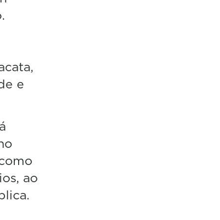
.
acata,
rde e
á
no
 como
os, ao
lica.