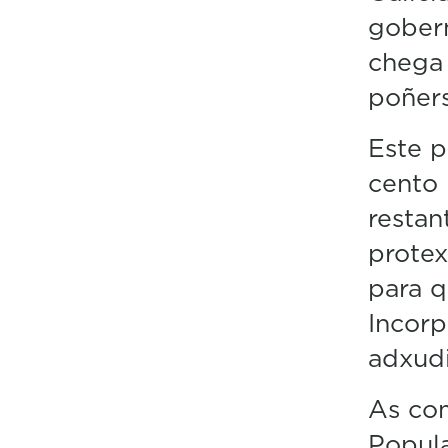
gobern
chega 
poñer
Este p
cento 
resta
protex
para q
Incorp
adxudi
As co
Popula