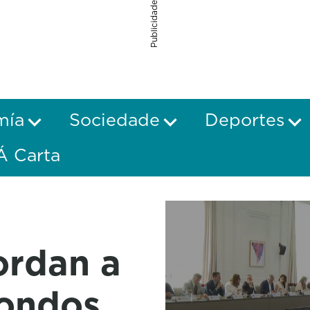
Publicidade
mía
Sociedade
Deportes
Á Carta
ordan a
fondos