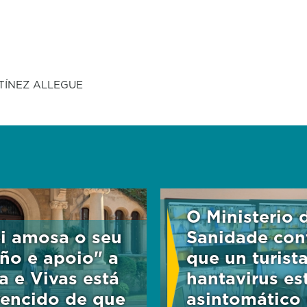
TÍNEZ ALLEGUE
O Ministerio 
i amosa o seu
Sanidade con
iño e apoio" a
que un turist
a e Vivas está
hantavirus es
encido de que
asintomático 