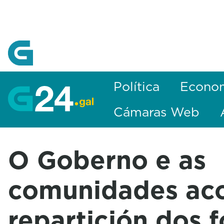
Skip to Main Content
Política
Econo
Cámaras Web
O Goberno e as
comunidades ac
repartición dos 