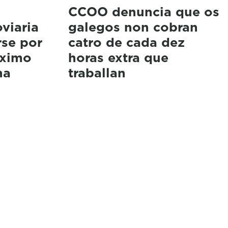
CCOO denuncia que os
oviaria
galegos non cobran
rse por
catro de cada dez
óximo
horas extra que
na
traballan