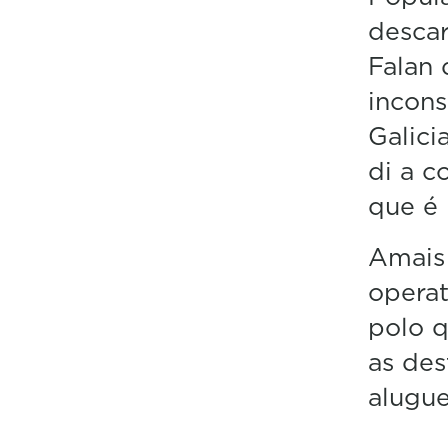
descar
Falan 
incons
Galici
di a c
que é 
Amais 
operat
polo q
as des
alugue