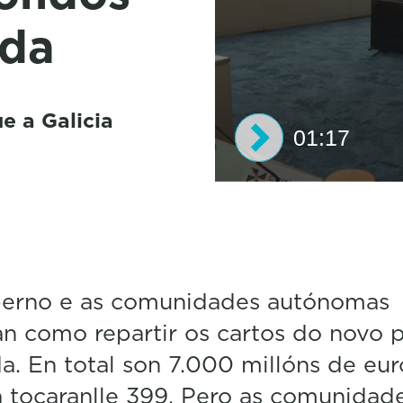
nda
e a Galicia
01:17
0
s
e
c
o
n
d
erno e as comunidades autónomas
s
n como repartir os cartos do novo 
o
f
a. En total son 7.000 millóns de eur
1
m
a tocaranlle 399. Pero as comunidad
i