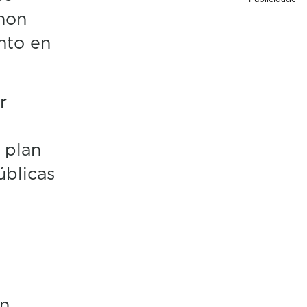
non
nto en
r
 plan
úblicas
on