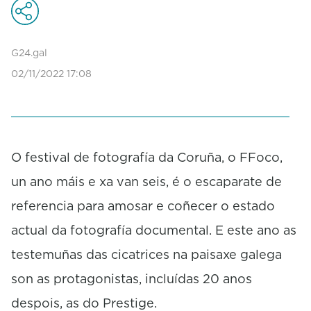
n
d
s
o
G24.gal
f
0
02/11/2022 17:08
s
e
c
o
n
d
O festival de fotografía da Coruña, o FFoco,
s
un ano máis e xa van seis, é o escaparate de
referencia para amosar e coñecer o estado
actual da fotografía documental. E este ano as
testemuñas das cicatrices na paisaxe galega
son as protagonistas, incluídas 20 anos
despois, as do Prestige.