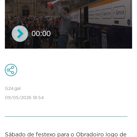
00:00
0
s
e
c
o
n
d
G24.gal
s
09/05/2026 18:54
o
f
0
s
e
c
o
Sábado de festexo para o Obradoiro logo de