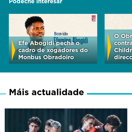
Pódeche interesar
O Obr
Efe Abogidi pecha o
contr
cadro de xogadores do
Child
Monbus Obradoiro
direc
Máis actualidade