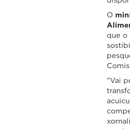
O
mini
Alimen
que o 
sostib
pesque
Comis
"Vai p
transf
acuicu
compet
xornal