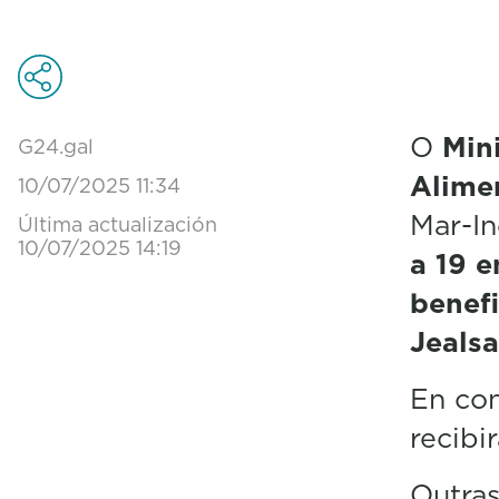
O
Mini
G24.gal
Alime
10/07/2025 11:34
Mar-In
Última actualización
10/07/2025 14:19
a 19 
benefi
Jealsa
En con
recibi
Outras