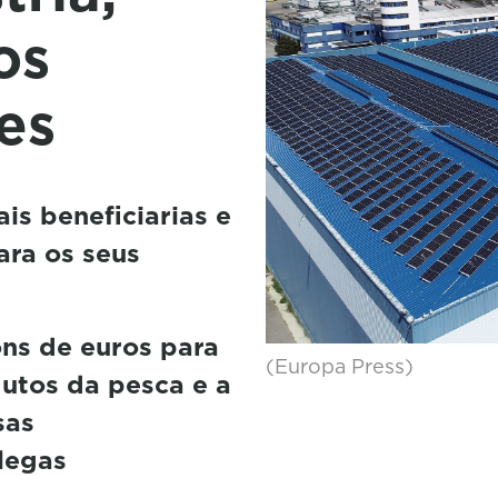
os
es
is beneficiarias e
ara os seus
óns de euros para
(Europa Press)
dutos da pesca e a
sas
legas