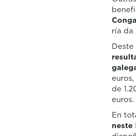
benefi
Conga
ría da
Deste 
result
galeg
euros,
de 1.
euros.
En tot
neste
dispoñ