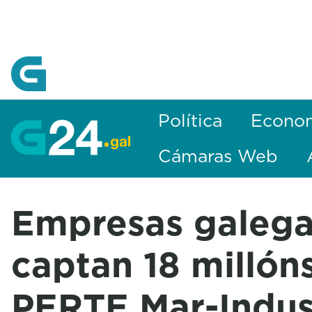
Skip to Main Content
Política
Econo
Cámaras Web
Empresas galeg
captan 18 millón
PERTE Mar-Indust