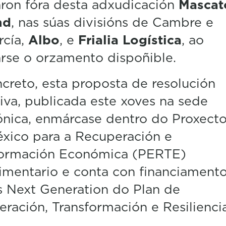
ron fóra desta adxudicación
Mascat
nd
, nas súas divisións de Cambre e
rcía,
Albo
, e
Frialia Logística
, ao
rse o orzamento dispoñible.
creto, esta proposta de resolución
tiva, publicada este xoves na sede
ónica, enmárcase dentro do Proxect
éxico para a Recuperación e
formación Económica (PERTE)
imentario e conta con financiament
 Next Generation do Plan de
ración, Transformación e Resiliencia