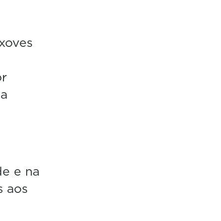
 xoves
or
oa
de e na
s aos