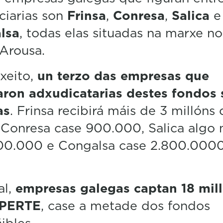
ciarias son
Frinsa
,
Conresa
,
Salica
e
lsa
, todas elas situadas na marxe no
 Arousa.
xeito,
un terzo das empresas que
aron adxudicatarias destes fondos
as
. Frinsa recibirá máis de 3 millóns
 Conresa case 900.000, Salica algo 
200.000 e Congalsa case 2.800.000
al,
empresas galegas captan 18 mil
 PERTE
, case a metade dos fondos
ibles.