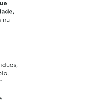
que
dade,
a
na
siduos,
lo,
n
e