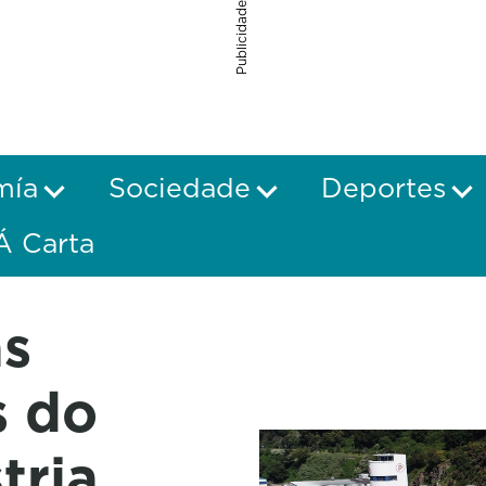
Publicidade
mía
Sociedade
Deportes
Á Carta
as
s do
ria,