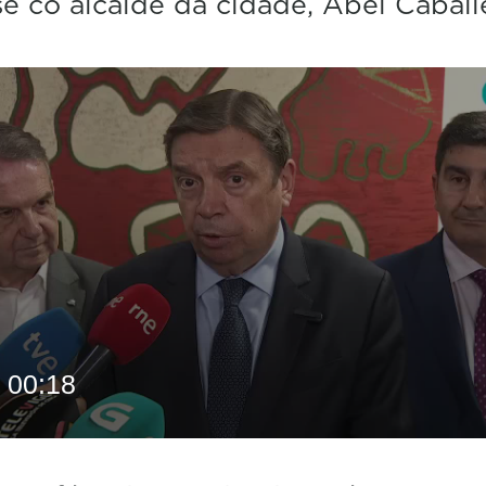
se co alcalde da cidade, Abel Caball
00:18