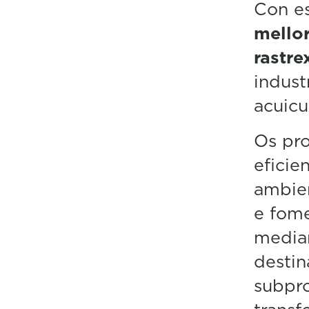
Con e
0
%
mellor
rastre
indust
acuicu
Os pro
eficie
ambien
e fome
median
desti
subpr