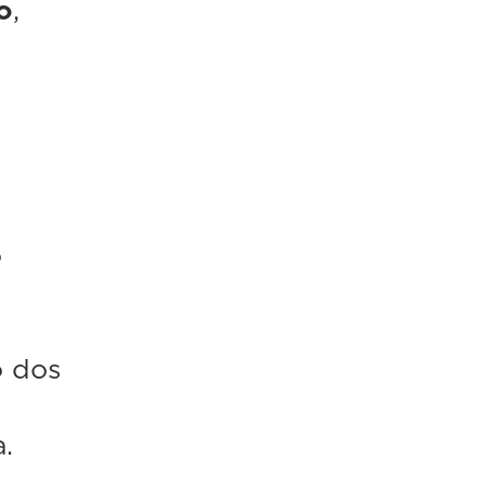
o
,
o
o dos
.