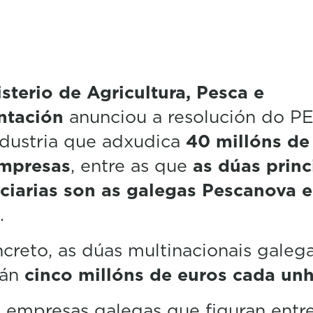
sterio de Agricultura, Pesca e
ntación
anunciou a resolución do P
dustria que adxudica
40 millóns de
empresas
, entre as que
as dúas princ
ciarias son as galegas Pescanova e
.
creto, as dúas multinacionais galeg
rán
cinco millóns de euros cada un
 empresas galegas que figuran entre