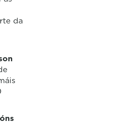
rte da
 son
 de
máis
0
lóns