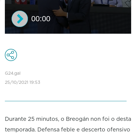
00:00
0
s
e
c
o
n
d
G24.gal
s
25/10/2021 19:53
o
f
0
s
e
c
o
Durante 25 minutos, o Breogán non foi o desta
n
temporada. Defensa feble e descerto ofensivo
d
s