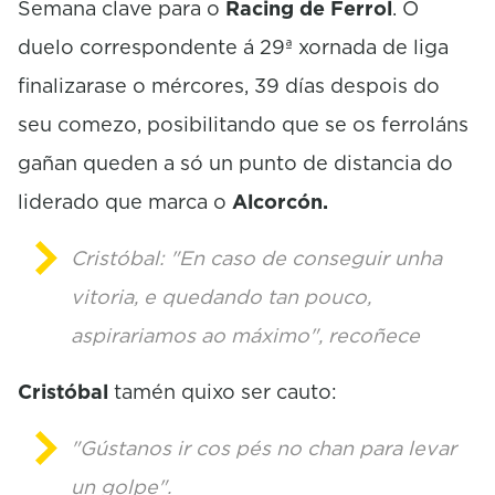
Semana clave para o
Racing de Ferrol
. O
n
d
duelo correspondente á 29ª xornada de liga
s
finalizarase o mércores, 39 días despois do
seu comezo, posibilitando que se os ferroláns
gañan queden a só un punto de distancia do
liderado que marca o
Alcorcón.
Cristóbal: "En caso de conseguir unha
vitoria, e quedando tan pouco,
aspirariamos ao máximo", recoñece
Cristóbal
tamén quixo ser cauto:
"Gústanos ir cos pés no chan para levar
un golpe".