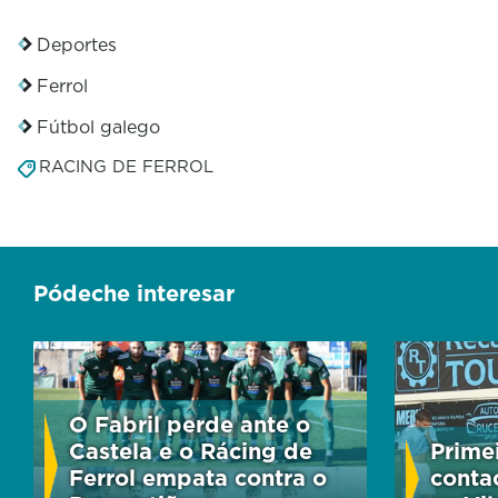
Deportes
Ferrol
Fútbol galego
RACING DE FERROL
Pódeche interesar
O Fabril perde ante o
Castela e o Rácing de
Prime
Ferrol empata contra o
conta