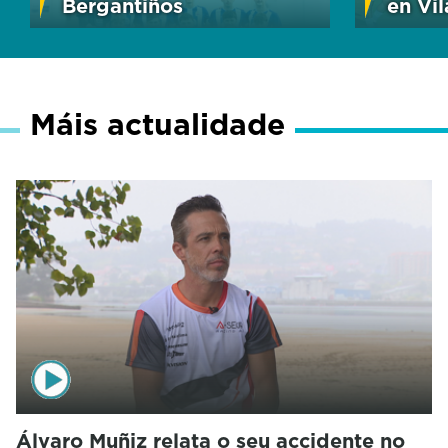
Bergantiños
en Vi
Máis actualidade
Álvaro Muñiz relata o seu accidente no