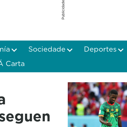
Publicidade
mía
Sociedade
Deportes
Á Carta
a
 seguen