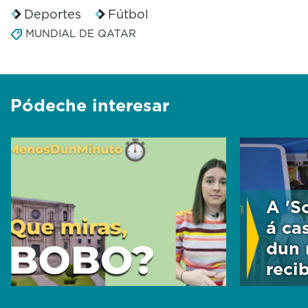
Deportes
Fútbol
MUNDIAL DE QATAR
Pódeche interesar
A 'S
á ca
dun 
reci