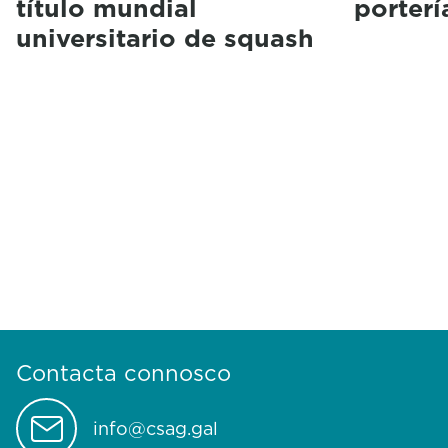
título mundial
porterí
universitario de squash
Contacta connosco
info@csag.gal