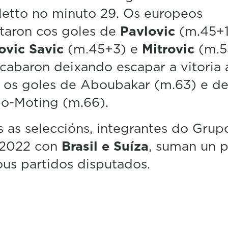
letto no minuto 29. Os europeos
taron cos goles de
Pavlovic
(m.45+1
ovic Savic
(m.45+3) e
Mitrovic
(m.5
cabaron deixando escapar a vitoria 
r os goles de Aboubakar (m.63) e d
o-Moting (m.66).
as seleccións, integrantes do Grup
 2022 con
Brasil e Suíza
, suman un 
ous partidos disputados.