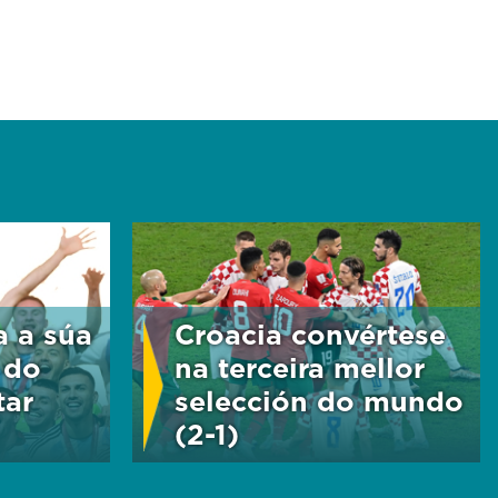
a a súa
Croacia convértese
 do
na terceira mellor
tar
selección do mundo
(2-1)