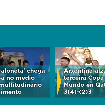
caloneta' chega
Arxentina alz
sa no medio
terceira Copa
multitudinario
Mundo en Qa
bimento
3(4)-(2)3