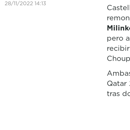
28/11/2022 14:13
Castel
remon
Milink
pero a
recibi
Choup
Ambas 
Qatar
tras d