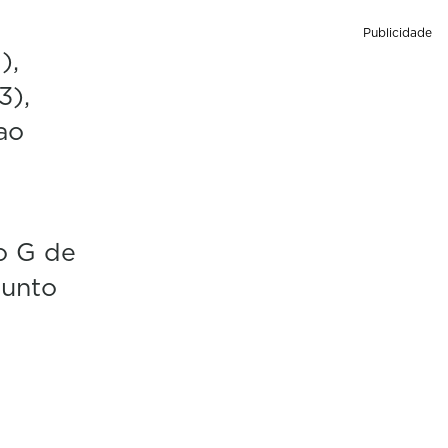
Publicidade
),
3),
ao
e
o G de
punto