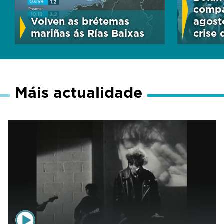
compa
Volven as brétemas
agost
mariñas ás Rías Baixas
crise
Máis actualidade