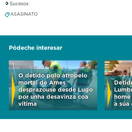
Sucesos
ASASINATO
Pódeche interesar
O detido polo atropelo
mortal de Ames
Detid
desprazouse desde Lugo
Lumbr
por unha desavinza coa
home 
vítima
a súa 