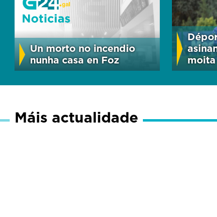
Dépor
Un morto no incendio
asina
nunha casa en Foz
moita 
Máis actualidade