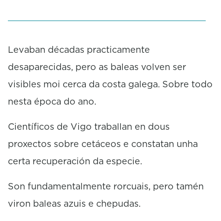
0
s
e
c
o
Levaban décadas practicamente
n
desaparecidas, pero as baleas volven ser
d
s
visibles moi cerca da costa galega. Sobre todo
nesta época do ano.
Científicos de Vigo traballan en dous
proxectos sobre cetáceos e constatan unha
certa recuperación da especie.
Son fundamentalmente rorcuais, pero tamén
viron baleas azuis e chepudas.