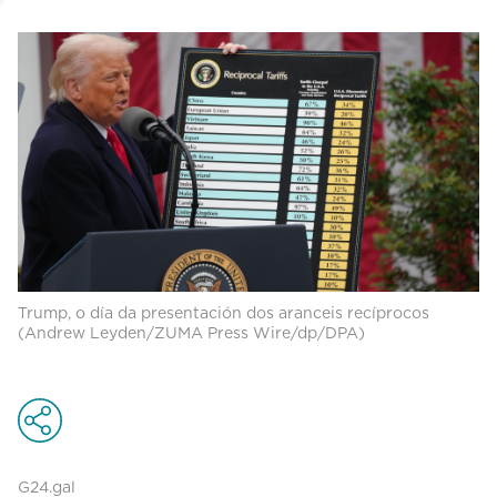
Trump, o día da presentación dos aranceis recíprocos
(Andrew Leyden/ZUMA Press Wire/dp/DPA)
G24.gal