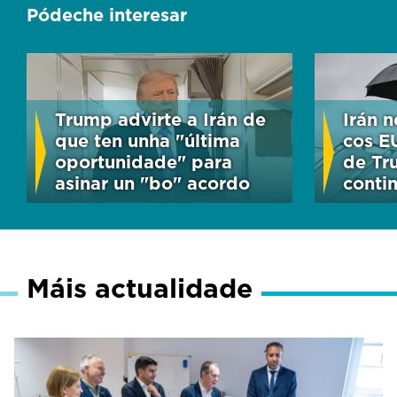
Pódeche interesar
Trump advirte a Irán de
Irán 
que ten unha "última
cos E
oportunidade" para
de Tr
asinar un "bo" acordo
conti
Máis actualidade