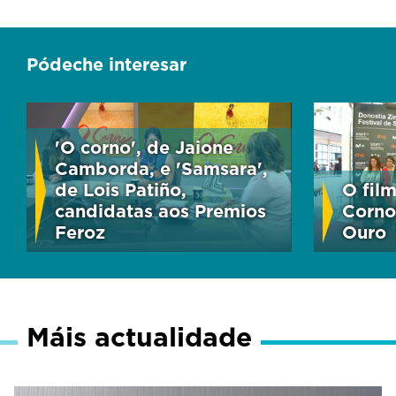
Pódeche interesar
'O corno', de Jaione
Camborda, e 'Samsara',
de Lois Patiño,
O fil
candidatas aos Premios
Corno
Feroz
Ouro
Máis actualidade