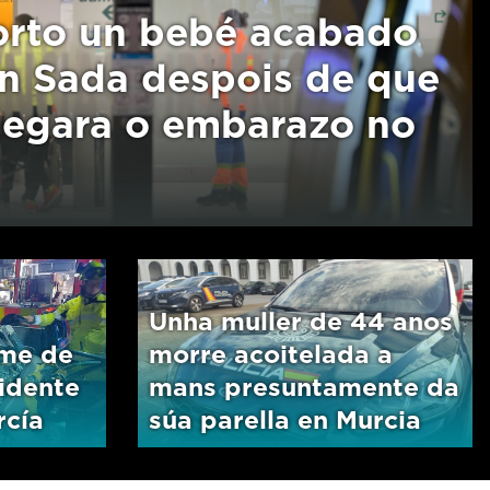
rto un bebé acabado
en Sada despois de que
 negara o embarazo no
Unha muller de 44 anos
ome de
morre acoitelada a
idente
mans presuntamente da
rcía
súa parella en Murcia