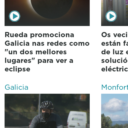
Rueda promociona
Os veci
Galicia nas redes como
están f
"un dos mellores
de luz 
lugares" para ver a
soluci
eclipse
eléctri
Galicia
Monfor