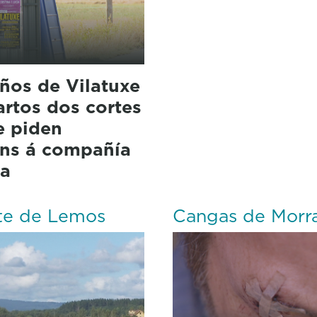
ños de Vilatuxe
artos dos cortes
e piden
óns á compañía
ca
te de Lemos
Cangas de Morr