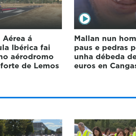
 Aérea á
Mallan nun hom
la Ibérica fai
paus e pedras p
 no aérodromo
unha débeda d
forte de Lemos
euros en Canga