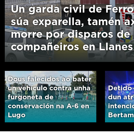
Un garda civil de Ferro
súa exparella, tamén a
morre por disparos de
compañeiros en Llanes
Dous falecidos ao bater
un vehículo contra unha
Detido
furgoneta de
dun at
conservación na A-6 en
intenc
Lugo
Bertam