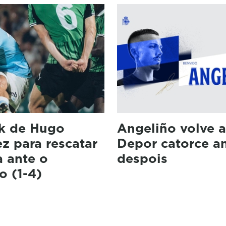
ck de Hugo
Angeliño volve 
z para rescatar
Depor catorce a
a ante o
despois
o (1-4)