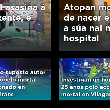
l asasina á
Atopan mo
xente, e
de nacer 
a súa nai
hospital
 o suposto autor
ropelo mortal
Investigan un h
ionado en
25 anos polo acc
iráns
mortal en Vilaga