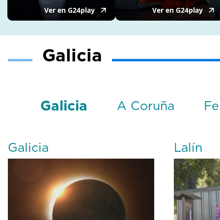
Galicia
Galicia
A Coruña
Fe
Galicia
Lalín