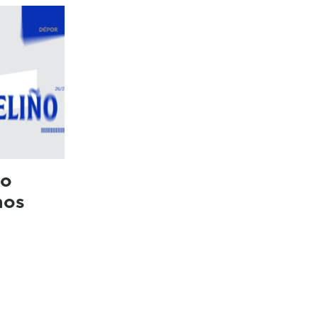
ao
nos