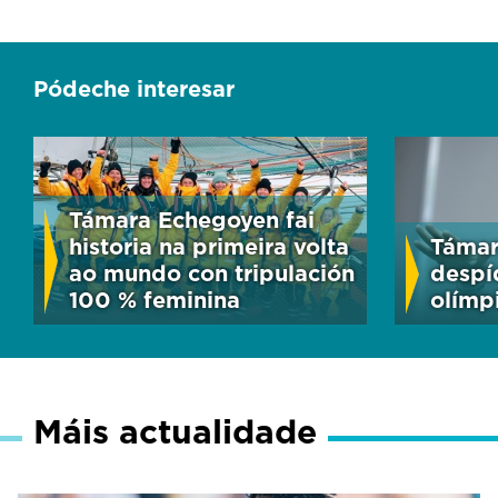
Pódeche interesar
Támara Echegoyen fai
historia na primeira volta
Támar
ao mundo con tripulación
despí
100 % feminina
olímp
Máis actualidade