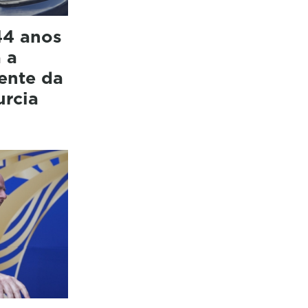
44 anos
 a
ente da
urcia