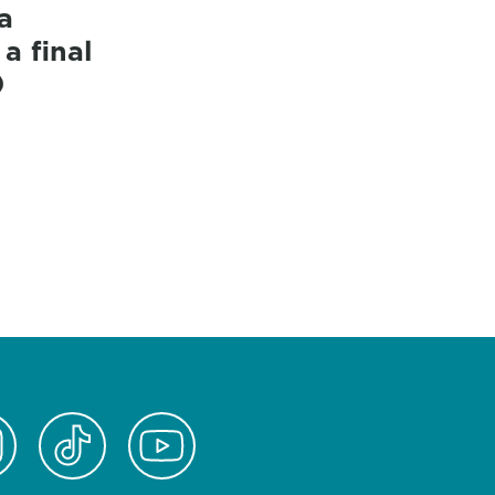
a
a final
0