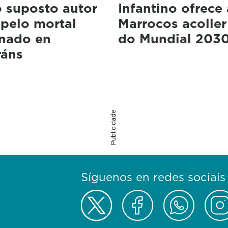
o suposto autor
Infantino ofrece 
opelo mortal
Marrocos acoller 
onado en
do Mundial 203
ráns
Publicidade
Síguenos en redes sociais