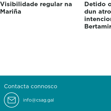
Visibilidade regular na
Detido 
Mariña
dun atr
intenci
Bertami
Contacta connosco
info@csag.gal