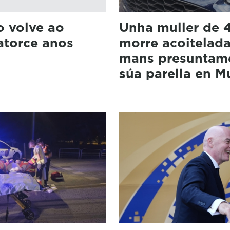
o volve ao
Unha muller de 
atorce anos
morre acoitelada
mans presuntam
súa parella en M