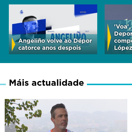
'Voa'
Depor
Angeliño volve ao Dépor
compo
catorce anos despois
Lópe
Máis actualidade