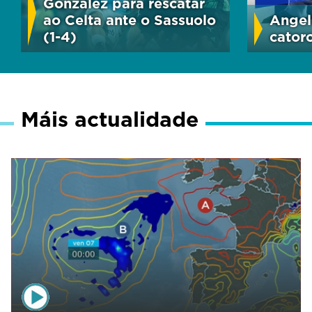
González para rescatar
ao Celta ante o Sassuolo
Angel
(1-4)
cator
Máis actualidade