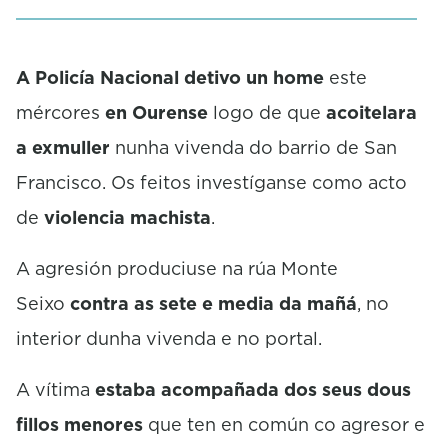
i
n
u
A Policía Nacional detivo un home
este
t
e
mércores
en Ourense
logo de que
acoitelara
,
5
a exmuller
nunha vivenda do barrio de San
9
s
Francisco. Os feitos investíganse como acto
e
c
de
violencia machista
.
o
n
d
A agresión produciuse na rúa Monte
s
Seixo
contra as sete e media da mañá
, no
interior dunha vivenda e no portal.
A vítima
estaba acompañada dos seus dous
fillos menores
que ten en común co agresor e