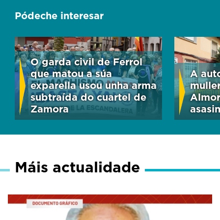
Pódeche interesar
O garda civil de Ferrol
que matou a súa
A aut
exparella usou unha arma
mulle
subtraída do cuartel de
Almor
Zamora
asasi
Máis actualidade