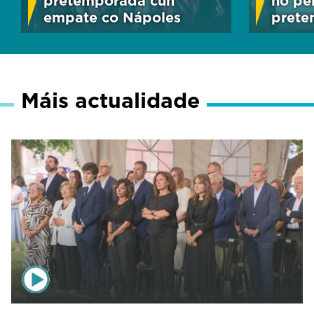
pretemporada cun
no pe
empate co Nápoles
pret
Máis actualidade