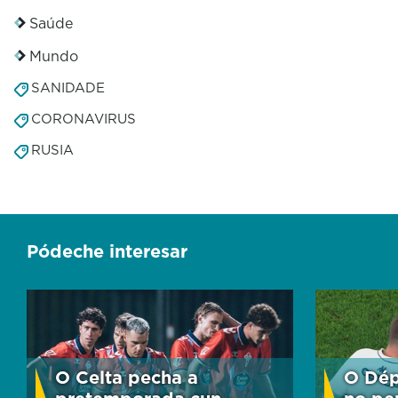
Saúde
Mundo
SANIDADE
CORONAVIRUS
RUSIA
Pódeche interesar
O Celta pecha a
O Dép