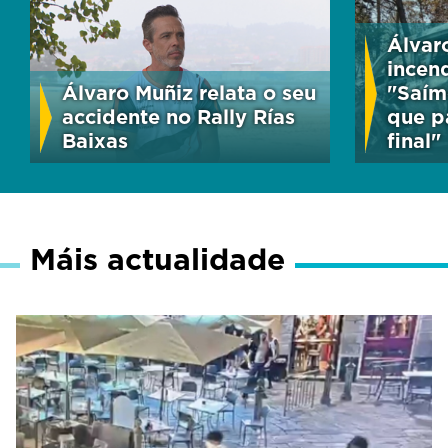
Álvaro
incen
Álvaro Muñiz relata o seu
"Saím
accidente no Rally Rías
que p
Baixas
final"
Máis actualidade