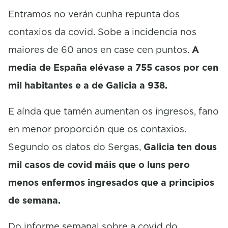
c
o
Entramos no verán cunha repunta dos
n
contaxios da covid. Sobe a incidencia nos
d
s
maiores de 60 anos en case cen puntos.
A
media de España elévase a 755 casos por cen
mil habitantes e a de Galicia a 938.
E aínda que tamén aumentan os ingresos, fano
en menor proporción que os contaxios.
Segundo os datos do Sergas,
Galicia ten dous
mil casos de covid máis que o luns pero
menos enfermos ingresados que a principios
de semana.
Do informe semanal sobre a covid do