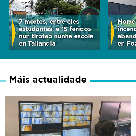
7 mortos, entre eles
Morre
estudantes, e 15 feridos
incen
nun tiroteo nunha escola
aband
en Tailandia
en Fo
Máis actualidade