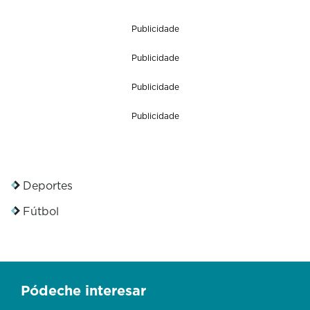
o
n
Publicidade
d
s
Publicidade
o
f
0
Publicidade
s
e
Publicidade
c
o
n
d
s
Deportes
Fútbol
Pódeche interesar