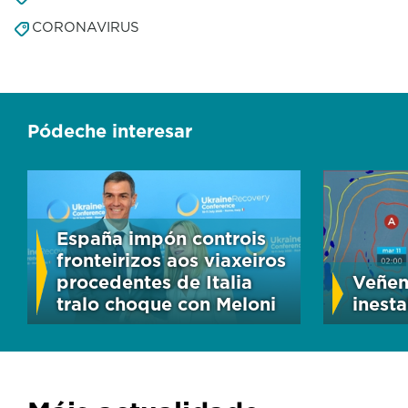
CORONAVIRUS
Pódeche interesar
España impón controis
fronteirizos aos viaxeiros
procedentes de Italia
Veñen
tralo choque con Meloni
inest