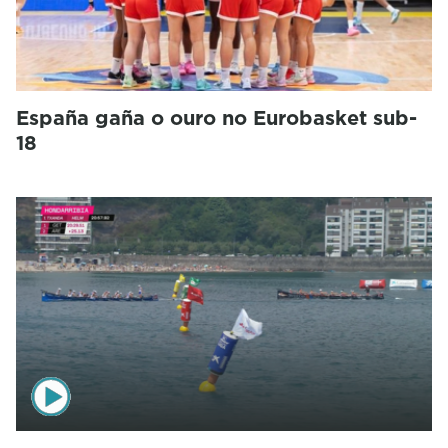
España gaña o ouro no Eurobasket sub-
18