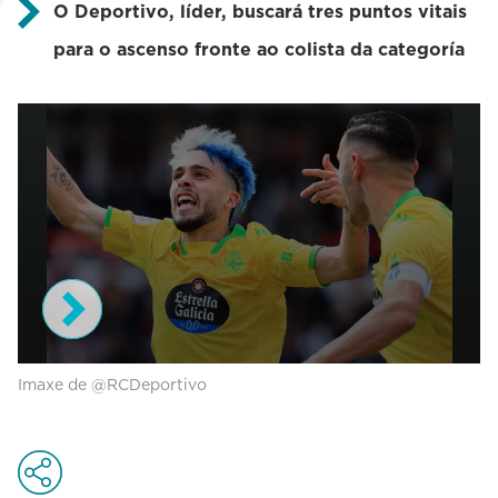
O Deportivo, líder, buscará tres puntos vitais
para o ascenso fronte ao colista da categoría
0
Imaxe de @RCDeportivo
s
e
c
o
n