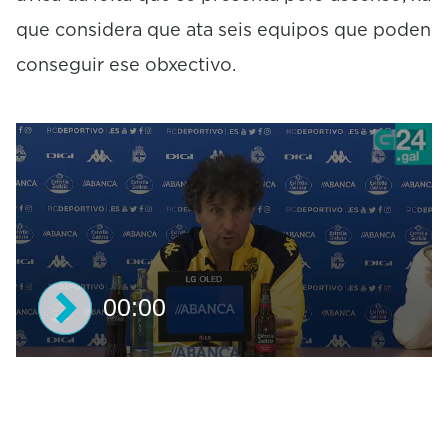
n
que considera que ata seis equipos que poden
d
s
conseguir ese obxectivo.
o
f
0
s
e
c
o
n
d
s
00:00
0
s
e
c
o