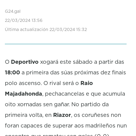
d
s
G24.gal
o
f
22/03/2024 13:56
0
Última actualización 22/03/2024 15:32
s
e
c
o
n
d
O
Deportivo
xogará este sábado a partir das
s
18:00
a primeira das súas próximas dez finais
polo ascenso. O rival será o
Raio
Majadahonda
, pechacancelas e que acumula
oito xornadas sen gañar. No partido da
primeira volta, en
Riazor
, os coruñeses non
foran capaces de superar aos madrileños nun