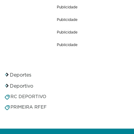
n
Publicidade
d
s
Publicidade
o
f
0
Publicidade
s
e
Publicidade
c
o
n
d
s
Deportes
Deportivo
RC DEPORTIVO
PRIMEIRA RFEF