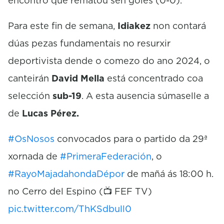
encontro que rematou sen goles (0-0).
Para este fin de semana,
Idiakez
non contará
dúas pezas fundamentais no resurxir
deportivista dende o comezo do ano 2024, o
canteirán
David Mella
está concentrado coa
selección
sub-19
. A esta ausencia súmaselle a
de
Lucas Pérez.
#OsNosos
convocados para o partido da 29ª
xornada de
#PrimeraFederación
, o
#RayoMajadahondaDépor
de mañá ás 18:00 h.
no Cerro del Espino (📺 FEF TV)
pic.twitter.com/ThKSdbull0