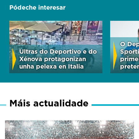
Pódeche interesar
O Dep
Ultras do Deportivo e do
Sport
Xénova protagonizan
primei
unha pelexa en Italia
prete
Máis actualidade