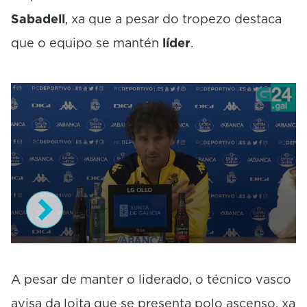
n
Sabadell
, xa que a pesar do tropezo destaca
d
s
que o equipo se mantén
líder
.
o
f
0
s
e
c
o
n
d
s
0
s
e
A pesar de manter o liderado, o técnico vasco
c
avisa da loita que se presenta polo ascenso, xa
o