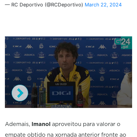
— RC Deportivo (@RCDeportivo)
March 22, 2024
0
s
e
Ademais,
Imanol
aproveitou para valorar o
c
empate obtido na xornada anterior fronte ao
o