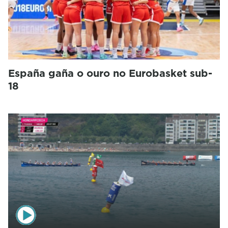
España gaña o ouro no Eurobasket sub-
18