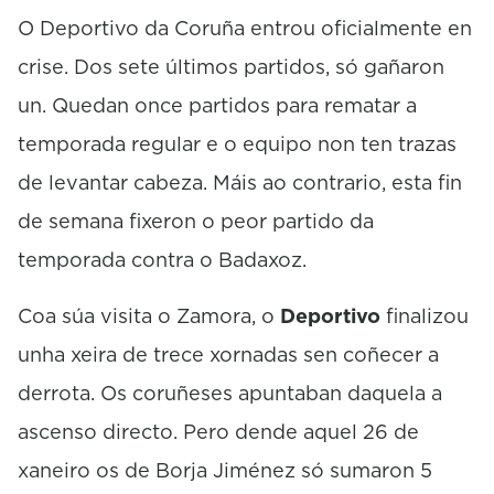
c
o
O Deportivo da Coruña entrou oficialmente en
n
crise. Dos sete últimos partidos, só gañaron
d
s
un. Quedan once partidos para rematar a
temporada regular e o equipo non ten trazas
de levantar cabeza. Máis ao contrario, esta fin
de semana fixeron o peor partido da
temporada contra o Badaxoz.
Coa súa visita o Zamora, o
Deportivo
finalizou
unha xeira de trece xornadas sen coñecer a
derrota. Os coruñeses apuntaban daquela a
ascenso directo. Pero dende aquel 26 de
xaneiro os de Borja Jiménez só sumaron 5