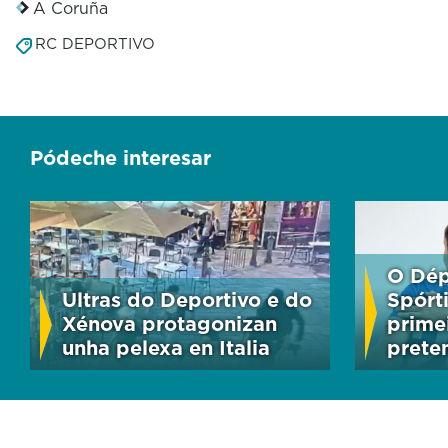
A Coruña
RC DEPORTIVO
Pódeche interesar
O Dép
Ultras do Deportivo e do
Spórt
Xénova protagonizan
primei
unha pelexa en Italia
prete