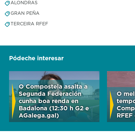
ALONDRAS
GRAN PEÑA
TERCEIRA RFEF
Pódeche interesar
O Compostela asalta a
Segunda Federación
O mel
cunha boa renda en
tempo
Badalona (12:30 h G2 e
Compo
AGalega.gal)
RFEF 