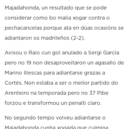
t
Majadahonda, un resultado que se pode
e
s
considerar como bo malia xogar contra o
,
5
pechacancelas porque ata en dúas ocasións se
3
s
adiantaron os madrileños (2-2).
e
c
o
Avisou o Raio cun gol anulado a Sergi García
n
d
pero no 19 non desaproveitaron un agasallo de
s
Marino Illescas para adiantarse grazas a
Cortés. Non estaba a ser o mellor partido do
Arenteiro na temporada pero no 37 Pibe
forzou e transformou un penalti claro.
No segundo tempo volveu adiantarse o
Majadahonda cunha xogada que culmina