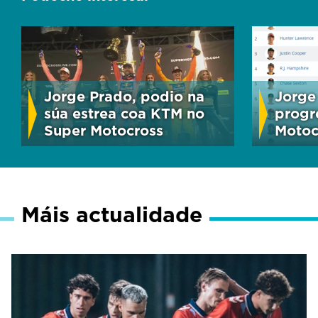
Jorge Prado, podio na
Jorge
súa estrea coa KTM no
progr
Super Motocross
Motoc
Máis actualidade