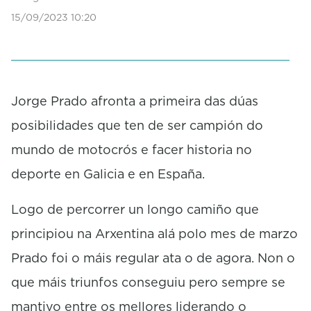
s
15/09/2023 10:20
o
f
0
s
e
c
o
Jorge Prado afronta a primeira das dúas
n
posibilidades que ten de ser campión do
d
s
mundo de motocrós e facer historia no
deporte en Galicia e en España.
Logo de percorrer un longo camiño que
principiou na Arxentina alá polo mes de marzo
Prado foi o máis regular ata o de agora. Non o
que máis triunfos conseguiu pero sempre se
mantivo entre os mellores liderando o