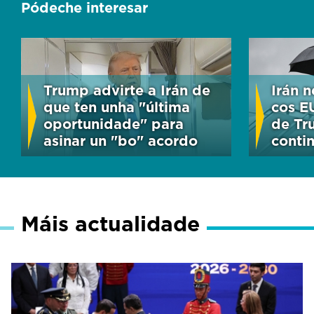
Pódeche interesar
Trump advirte a Irán de
Irán 
que ten unha "última
cos E
oportunidade" para
de Tr
asinar un "bo" acordo
conti
Máis actualidade