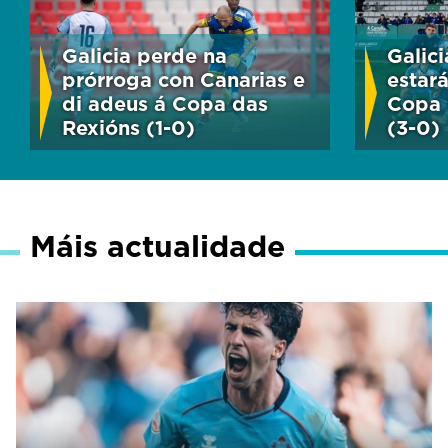
Galicia perde na
Galici
prórroga con Canarias e
estará
di adeus á Copa das
Copa 
Rexións (1-0)
(3-0)
Máis actualidade