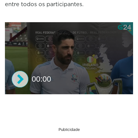
entre todos os participantes.
00:00
0
s
e
c
o
n
Publicidade
d
s