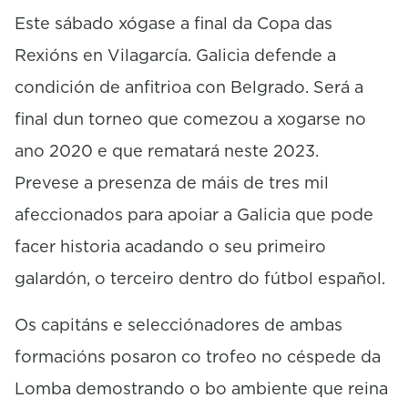
c
o
Este sábado xógase a final da Copa das
n
Rexións en Vilagarcía. Galicia defende a
d
s
condición de anfitrioa con Belgrado. Será a
final dun torneo que comezou a xogarse no
ano 2020 e que rematará neste 2023.
Prevese a presenza de máis de tres mil
afeccionados para apoiar a Galicia que pode
facer historia acadando o seu primeiro
galardón, o terceiro dentro do fútbol español.
Os capitáns e selecciónadores de ambas
formacións posaron co trofeo no céspede da
Lomba demostrando o bo ambiente que reina