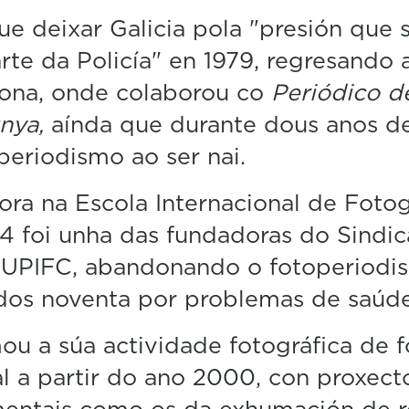
ue deixar Galicia pola "presión que s
rte da Policía" en 1979, regresando 
lona, onde colaborou co
Periódico d
nya,
aínda que durante dous anos d
periodismo ao ser nai.
ora na Escola Internacional de Fotog
4 foi unha das fundadoras do Sindic
 UPIFC, abandonando o fotoperiodi
 dos noventa por problemas de saúde
u a súa actividade fotográfica de 
l a partir do ano 2000, con proxect
entais como os da exhumación de r