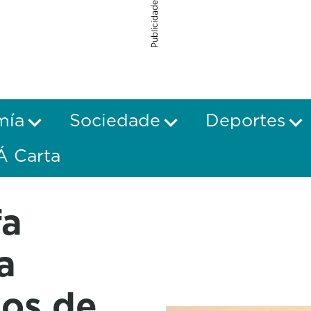
Publicidade
mía
Sociedade
Deportes
Á Carta
fa
a
nos de