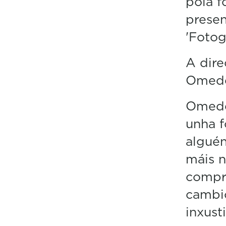
pola f
presen
'Fotog
A dire
Omede
Omede
unha f
alguén
máis n
compr
cambio
inxusti