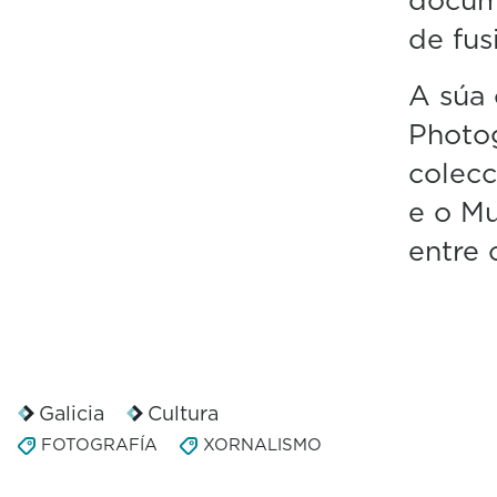
de fus
A súa 
Photog
colecc
e o Mu
entre 
Galicia
Cultura
FOTOGRAFÍA
XORNALISMO