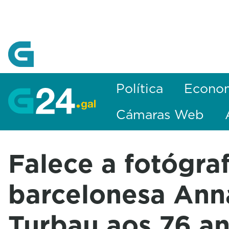
Skip to Main Content
Política
Econo
Cámaras Web
Falece a fotógra
barcelonesa Ann
Turbau aos 76 a