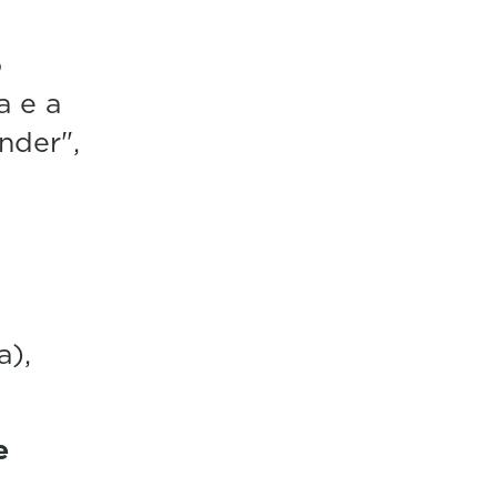
o
a e a
nder",
a),
e