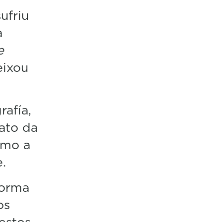
ufriu
a
e
eixou
rafía,
ato da
smo a
.
forma
os
estos