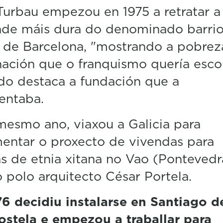
urbau empezou en 1975 a retratar a
ade máis dura do denominado barri
 de Barcelona, "mostrando a pobrez
ación que o franquismo quería esco
o destaca a fundación que a
entaba.
esmo ano, viaxou a Galicia para
entar o proxecto de vivendas para
as de etnia xitana no Vao (Pontevedr
 polo arquitecto César Portela.
6 decidiu instalarse en Santiago d
stela e empezou a traballar para