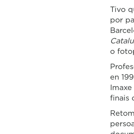
Tivo q
por pa
Barce
Catalu
o foto
Profes
en 199
Imaxe
finais
Retomo
persoa
docum