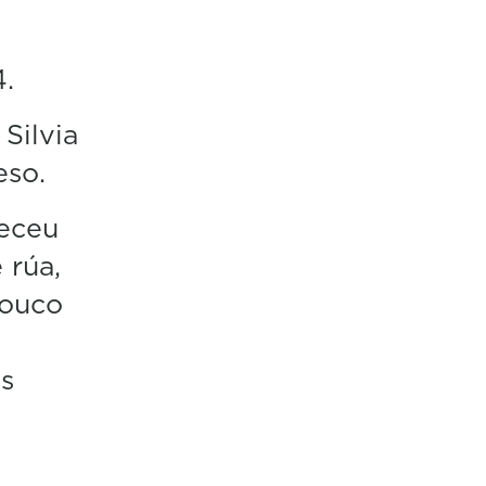
4.
Silvia
eso.
eceu
 rúa,
pouco
s