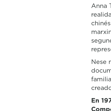
Anna T
realid
chinés
marxin
segund
repres
Nese m
docum
famili
creado
En 197
Compo