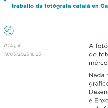
traballo da fotógrafa catalá en Ga
A fotó
G24.gal
do fot
19/03/2025 18:23
mércor
Nada n
gráfic
Deseño
e Enxe