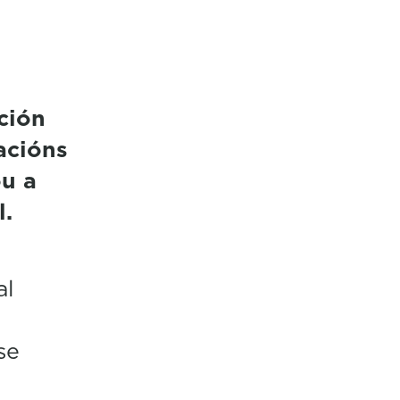
ción
acións
ou a
l.
al
se