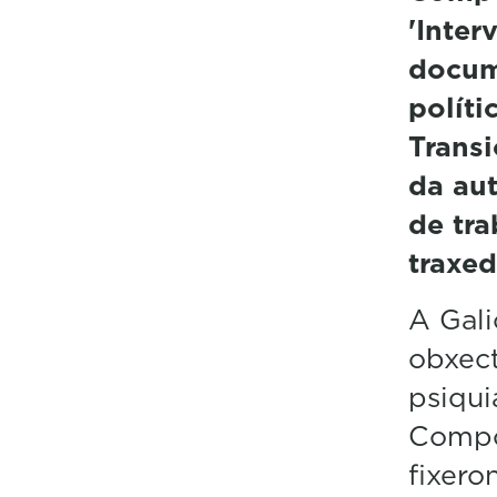
'Inter
docum
políti
Transi
da aut
de tra
traxe
A Gali
obxect
psiqui
Compos
fixero