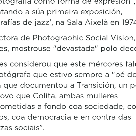
otografía como forma de expresión",
tando a súa primeira exposición,
rafías de jazz', na Sala Aixelà en 197
ctora de Photographic Social Vision, 
s, mostrouse "devastada" polo dec
s considerou que este mércores fal
otógrafa que estivo sempre a "pé de
 que documentou a Transición, un 
ovo que Colita, ambas mulleres
ometidas a fondo coa sociedade, co
s, coa democracia e en contra das
zas sociais".