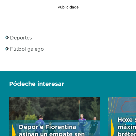
Publicidade
Deportes
Fútbol galego
Pódeche interesar
Hoxe 
Dépor e Fiorentina
máxim
asinan un empate sen
bréte