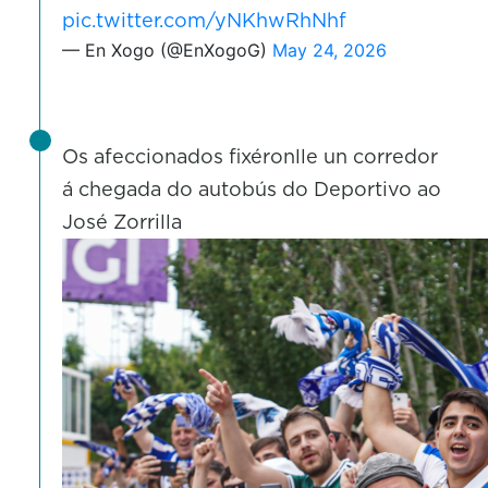
pic.twitter.com/yNKhwRhNhf
— En Xogo (@EnXogoG)
May 24, 2026
Os afeccionados fixéronlle un corredor
á chegada do autobús do Deportivo ao
José Zorrilla