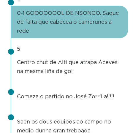
0-1 GOOOOOOOL DE NSONGO. Saque
de falta que cabecea o camerunés á
rede
5
Centro chut de Alti que atrapa Aceves
na mesma liña de gol
Comeza o partido no José Zorrilla!!!!!
Saen os dous equipos ao campo no
medio dunha gran treboada