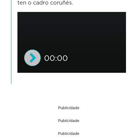
ten o cadro coruñés.
00:00
0
s
e
c
Publicidade
o
n
Publicidade
d
Publicidade