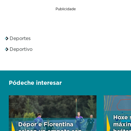
s
Publicidade
o
f
0
s
Deportes
e
Deportivo
c
o
n
d
Pódeche interesar
s
Hoxe 
Dépor e Fiorentina
máxim