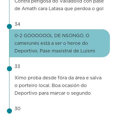
Contra perigosa do Valladolid con pase
de Amath cara Latasa que perdoa o gol
34
0-2 GOOOOOOL DE NSONGO. O
camerunés está a ser o heroe do
Deportivo. Pase maxistral de Luismi
33
Ximo proba desde fóra da área e salva
o porteiro local. Boa ocasión do
Deportivo para marcar o segundo
30