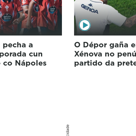
a pecha a
O Dépor gaña e
porada cun
Xénova no penú
 co Nápoles
partido da pre
Publicidade