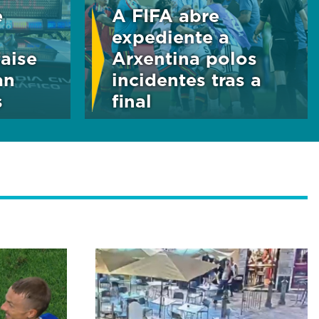
e
A FIFA abre
expediente a
faise
Arxentina polos
an
incidentes tras a
s
final