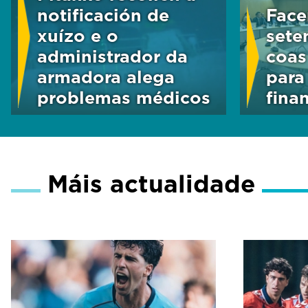
notificación de
Face
xuízo e o
sete
administrador da
coas
armadora alega
para
problemas médicos
fina
Máis actualidade