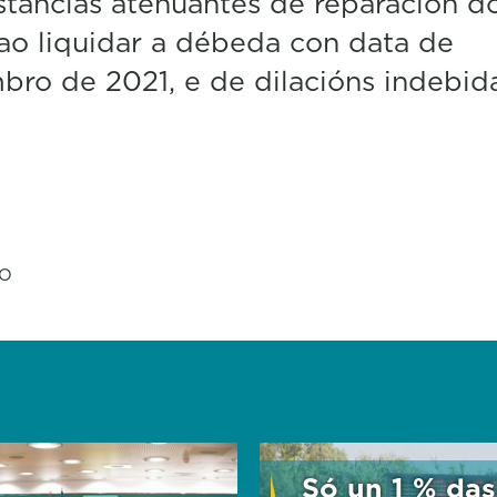
stancias atenuantes de reparación d
ao liquidar a débeda con data de
ro de 2021, e de dilacións indebida
ZO
Só un 1 % das