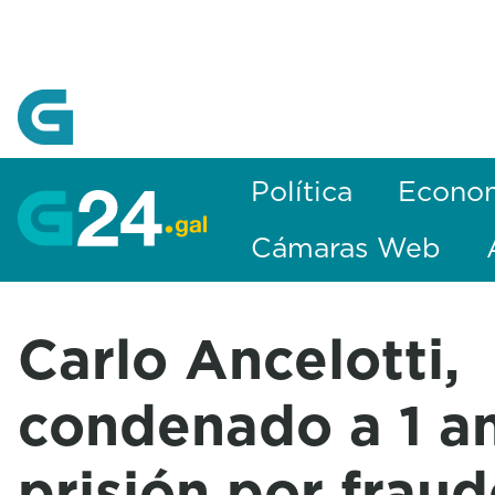
Skip to Main Content
Política
Econo
Cámaras Web
Carlo Ancelotti,
condenado a 1 a
prisión por fraud