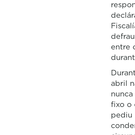
respon
declár
Fiscal
defrau
entre 
durant
Durant
abril 
nunca 
fixo o
pediu 
conden