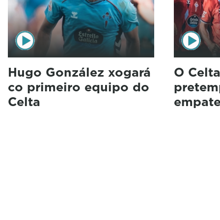
Hugo González xogará
O Celt
co primeiro equipo do
pretem
Celta
empate