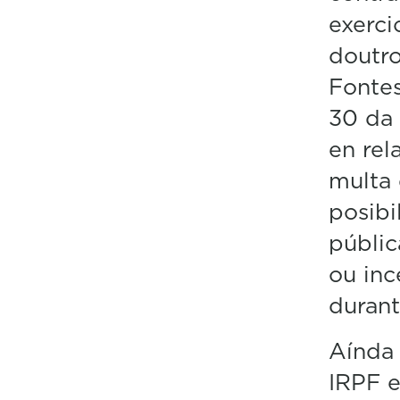
exerci
doutro
Fontes
30 da 
en rel
multa 
posibi
públic
ou inc
durant
Aínda 
IRPF e