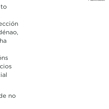
lto
ección
dénao,
nha
óns
cios
ial
ude no