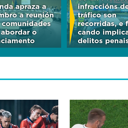
nda apraza a
infraccións d
mbro a reunión
tráfico son
 comunidades
recorridas, e 
 abordar o
cando implic
nciamento
delitos penai