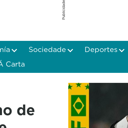
Publicidade
mía
Sociedade
Deportes
Á Carta
no de
e