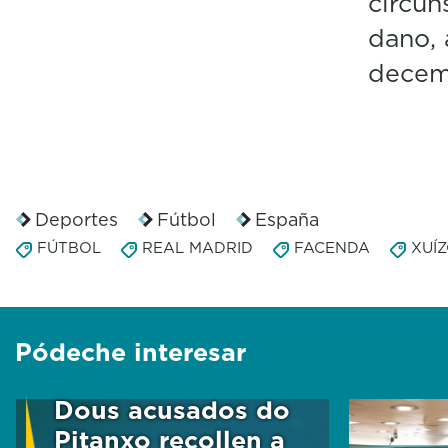
circun
dano, 
decemb
Deportes
Fútbol
España
FÚTBOL
REAL MADRID
FACENDA
XUÍ
Pódeche interesar
Dous acusados do
Pitanxo recollen a