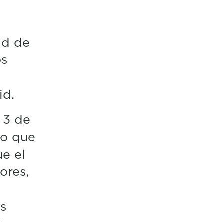
id de
os
id.
 3 de
xo que
e el
ores,
as