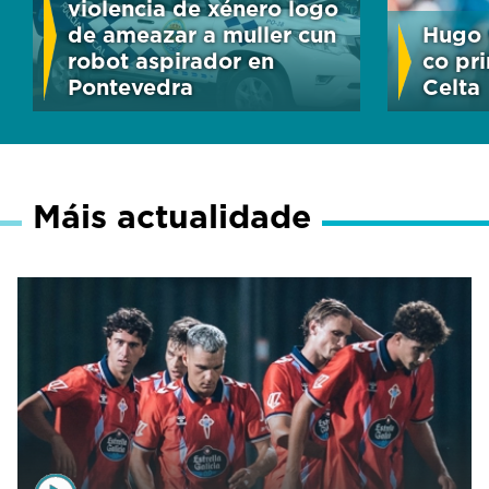
violencia de xénero logo
de ameazar a muller cun
Hugo 
robot aspirador en
co pr
Pontevedra
Celta
Máis actualidade