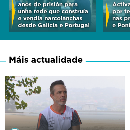
anos de prisión para
Activa
unha rede que construía
por t
e vendía narcolanchas
nas p
desde Galicia e Portugal
e Pon
Máis actualidade