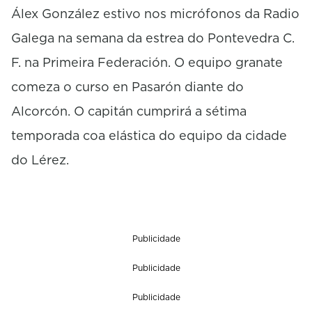
6
Álex González estivo nos micrófonos da Radio
s
e
Galega na semana da estrea do Pontevedra C.
c
F. na Primeira Federación. O equipo granate
o
n
comeza o curso en Pasarón diante do
d
s
Alcorcón. O capitán cumprirá a sétima
temporada coa elástica do equipo da cidade
do Lérez.
Publicidade
Publicidade
Publicidade