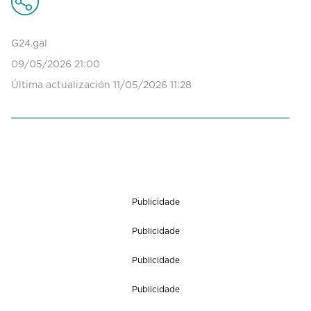
o
n
d
G24.gal
s
09/05/2026 21:00
o
f
Última actualización 11/05/2026 11:28
0
s
e
c
o
n
d
s
Publicidade
Publicidade
Publicidade
Publicidade