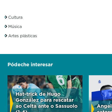
Cultura
Música
Artes plásticas
Pódeche interesar
Hat-trick de Hugo
González para rescatar
ao Celta ante o Sassuolo
Angel
(1-4)
cator