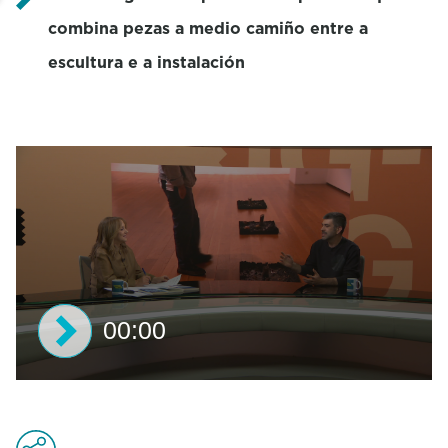
combina pezas a medio camiño entre a
escultura e a instalación
00:00
0
s
e
c