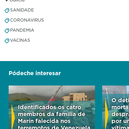
SANIDADE
CORONAVIRUS
PANDEMIA
VACINAS
Pódeche interesar
O det
Identificados os catro
morta
membros da familia de
despr
Marín falecida nos
por u
terremotos de Venezuela
vítim