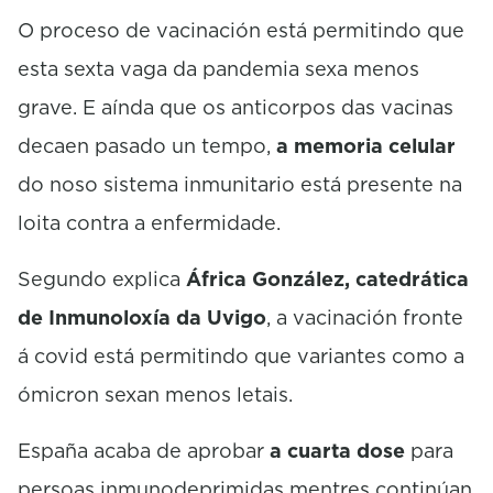
c
o
O proceso de vacinación está permitindo que
n
esta sexta vaga da pandemia sexa menos
d
s
grave. E aínda que os anticorpos das vacinas
decaen pasado un tempo,
a memoria celular
do noso sistema inmunitario está presente na
loita contra a enfermidade.
Segundo explica
África González, catedrática
de Inmunoloxía da Uvigo
, a vacinación fronte
á covid está permitindo que variantes como a
ómicron sexan menos letais.
España acaba de aprobar
a cuarta dose
para
persoas inmunodeprimidas mentres continúan